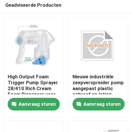
Geadviseerde Producten
High Output Foam
Nieuwe industriële
Trigger Pump Sprayer
zeepverspreider pomp
28/410 Rich Cream
aangepast plastic
Thuis
Foam Dispenser voor
schroef op lotion
badkamer
pomp K201-4
Aanvraag sturen
Aanvraag sturen
tegelreinigingsproducten
Producten
Over ons