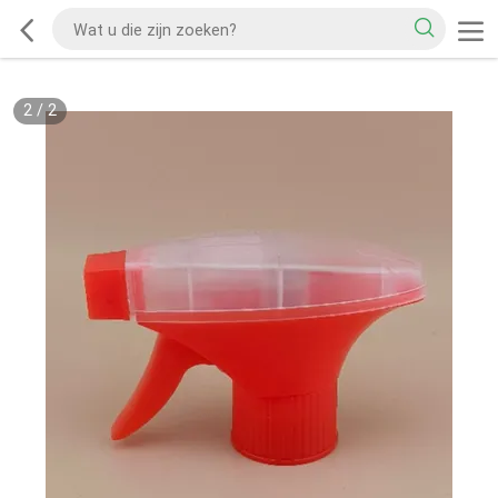
2
/
2