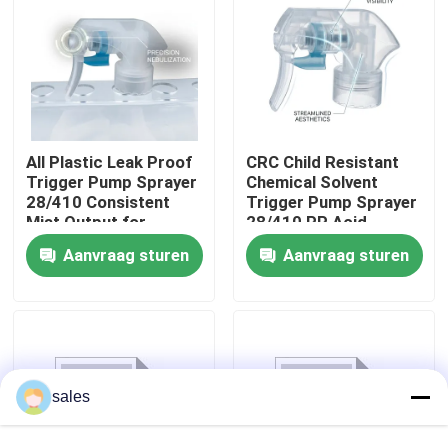
Fabriekstocht
Kwaliteitscontrole
All Plastic Leak Proof
CRC Child Resistant
Trigger Pump Sprayer
Chemical Solvent
Neem contact met ons op
28/410 Consistent
Trigger Pump Sprayer
Mist Output for
28/410 PP Acid
Household Cleaning
Resistant for
Nieuws
Aanvraag sturen
Aanvraag sturen
Bottles
Industrial Cleaning
Gevallen
De Spuitbus van de parfumpomp
sales
De spuitbus van de trekkerpomp