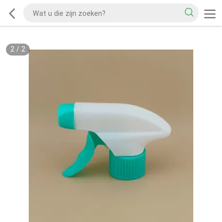
2
/
2