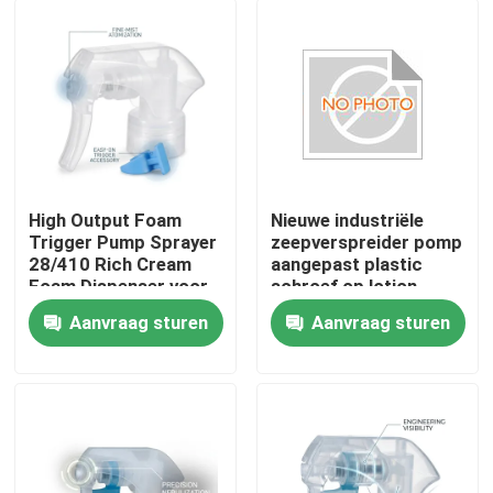
High Output Foam
Nieuwe industriële
Trigger Pump Sprayer
zeepverspreider pomp
28/410 Rich Cream
aangepast plastic
Foam Dispenser voor
schroef op lotion
badkamer
pomp K201-4
Aanvraag sturen
Aanvraag sturen
tegelreinigingsproducten
Thuis
Producten
Over ons