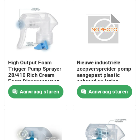
High Output Foam
Nieuwe industriële
Trigger Pump Sprayer
zeepverspreider pomp
28/410 Rich Cream
aangepast plastic
Foam Dispenser voor
schroef op lotion
badkamer
pomp K201-4
Aanvraag sturen
Aanvraag sturen
tegelreinigingsproducten
Thuis
Producten
Over ons