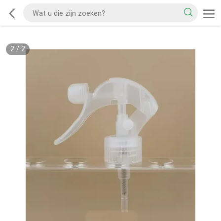
2
/
2