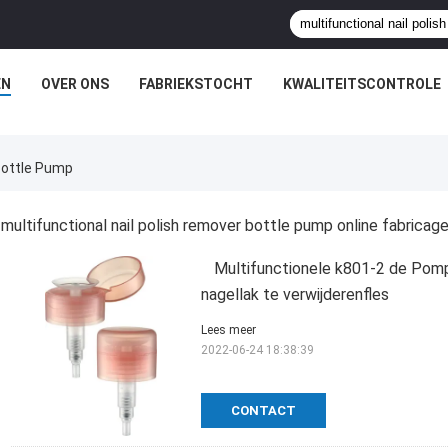
EN
OVER ONS
FABRIEKSTOCHT
KWALITEITSCONTROLE
 Bottle Pump
multifunctional nail polish remover bottle pump online fabricag
Multifunctionele k801-2 de Pomp
nagellak te verwijderenfles
Lees meer
2022-06-24 18:38:39
CONTACT