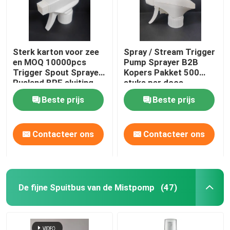
Sterk karton voor zee
Spray / Stream Trigger
en MOQ 10000pcs
Pump Sprayer B2B
Trigger Spout Sprayer
Kopers Pakket 500
Rusland BPF sluiting
stuks per doos
Beste prijs
Beste prijs
Contacteer ons
Contacteer ons
Thuis
De fijne Spuitbus van de Mistpomp
(47)
Producten
Over ons