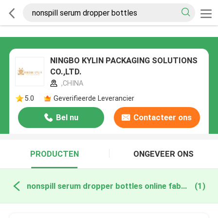
NINGBO KYLIN PACKAGING SOLUTIONS
CO.,LTD.
,CHINA
5.0
Geverifieerde Leverancier
Bel nu
Contacteer ons
PRODUCTEN
ONGEVEER ONS
nonspill serum dropper bottles online fabricage
(1)