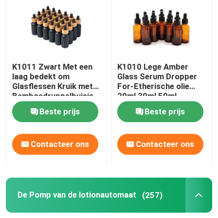
De fijne Spuitbus van de Mistpomp
Etherische oliedruppelbuisje
K1011 Zwart Met een
K1010 Lege Amber
laag bedekt om
Glass Serum Dropper
Glasflessen Kruik met
For-Etherische olie
De Pomp van de lotionautomaat
Bamboedruppelbuisje
20ml 30ml 50ml
GLB
Beste prijs
Beste prijs
Kosmetische Behandelingspompen
Contacteer ons
Contacteer ons
Schuimplasticpomp
Middel om nagellak te verwijderenpomp
De Pomp van de lotionautomaat
(257)
pompfles zonder lucht