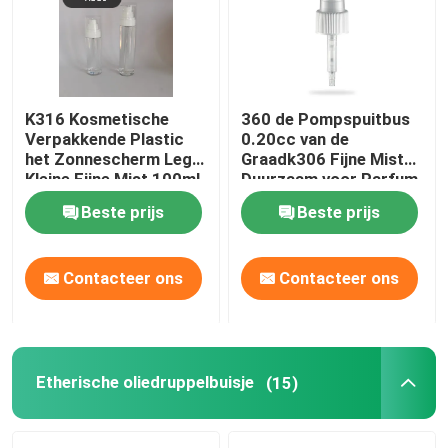
Fabriekstocht
K316 Kosmetische
360 de Pompspuitbus
Kwaliteitscontrole
Verpakkende Plastic
0.20cc van de
het Zonnescherm Lege
Graadk306 Fijne Mist
Kleine Fijne Mist 100ml
Duurzaam voor Parfum
Neem contact met ons op
125ml van
Beste prijs
Beste prijs
Huisdierenflessen
Nieuws
Contacteer ons
Contacteer ons
Gevallen
De Spuitbus van de parfumpomp
Etherische oliedruppelbuisje
(15)
De spuitbus van de trekkerpomp