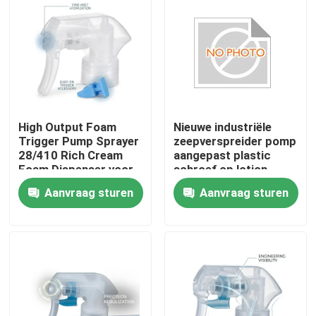
High Output Foam
Nieuwe industriële
Trigger Pump Sprayer
zeepverspreider pomp
28/410 Rich Cream
aangepast plastic
Foam Dispenser voor
schroef op lotion
badkamer
pomp K201-4
Aanvraag sturen
Aanvraag sturen
tegelreinigingsproducten