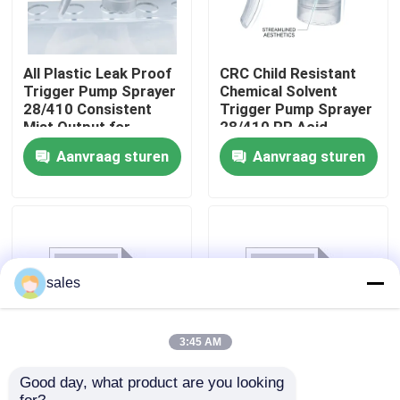
All Plastic Leak Proof
CRC Child Resistant
Trigger Pump Sprayer
Chemical Solvent
28/410 Consistent
Trigger Pump Sprayer
Mist Output for
28/410 PP Acid
Household Cleaning
Resistant for
Aanvraag sturen
Aanvraag sturen
Bottles
Industrial Cleaning
Thuis
sales
Producten
3:45 AM
Good day, what product are you looking 
Trigger Sprayer
Trigger Sprayer
Over ons