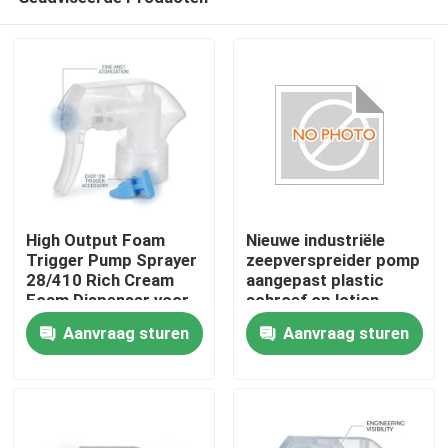
High Output Foam
Nieuwe industriële
Trigger Pump Sprayer
zeepverspreider pomp
28/410 Rich Cream
aangepast plastic
Foam Dispenser voor
schroef op lotion
badkamer
pomp K201-4
Aanvraag sturen
Aanvraag sturen
tegelreinigingsproducten