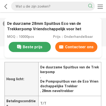
De duurzame 28mm Spuitbus Eco van de
2
/
0
Trekkerpomp Vriendschappelijk voor het
Tuinieren
MOQ：10000pcs
Prijs：Onderhandelbaar
Beste prijs
Contacteer ons
PRODUCTOMSCHRIJVING
De duurzame Spuitbus van de Trek
kerpomp
,
Hoog licht:
De Pompspuitbus van de Eco Vrien
dschappelijke Trekker
,
28mm neveltrekker
Betalingsconditie
T/T
s