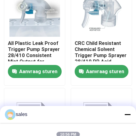
All Plastic Leak Proof
CRC Child Resistant
Trigger Pump Sprayer
Chemical Solvent
28/410 Consistent
Trigger Pump Sprayer
Mist Output for
28/410 PP Acid
Household Cleaning
Resistant for
Aanvraag sturen
Aanvraag sturen
Bottles
Industrial Cleaning
Thuis
sales
Producten
Over ons
10:56 PM