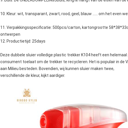
9. Buis: De ONDERDOMPELINGSbuis, lengte hangt van de eisen van de k
10. Kleur: wit, transparant, zwart, rood, geel, blauw ...... om het even we
11. Verpakkingsspecificatie: 500pcs/carton, kartongrootte 58*38*33c
ontwerpen
12. Productietijd: 25days
Deze dubbele sluier volledige plastic trekker K104 heeft een helemaal
consument toelaat om de trekker te recycleren. Het is populair in de 
aan Milieu besteden. Bovendien, wij kunnen sluier maken twee,
verschillende de kleur, kijkt aardiger.