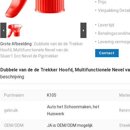
Prijs:
Verpakking Detail
Levertijd:
Betalingsconditi
Levering vermog
Grote Afbeelding :
Dubbele van de de Trekker
Hoofd, Multifunctionele Nevel van de
Contact
Sluier1.5cc Nevel de Pijptrekker
Dubbele van de de Trekker Hoofd, Multifunctionele Nevel va
beschrijving
Puntnaam:
K105
Mater
Auto het Schoonmaken, het
gebruik:
Kenm
Huiswerk
OEM/ODM:
JA is OEM/ODM mogelijk
Steek