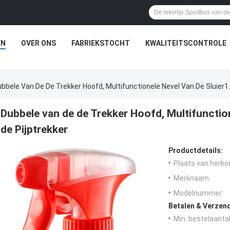
EN
OVER ONS
FABRIEKSTOCHT
KWALITEITSCONTROLE
bbele Van De De Trekker Hoofd, Multifunctionele Nevel Van De Sluier1.
Dubbele van de de Trekker Hoofd, Multifunction
de Pijptrekker
Productdetails:
Plaats van herko
Merknaam:
Modelnummer:
Betalen & Verzen
Min. bestelaantal