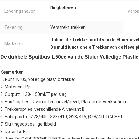
Ningbohaven
Leveringshaven:
Verpa
Tekening:
Verstrekt trekken
Dubbel de Trekkerhoofd van de Sluierneve
Markeren:
De multifunctionele Trekker van de Nevelpi
De dubbele Spuitbus 1.50cc van de Sluier Volledige Plastic
Kenmerken
1.
Punt: K105, volledige plastic trekker
2. Materiaal: Pp
3. Output: 1.30-1.50ml/T per slag
4. Hoofdopties: 2 varianten: nevel/nevel, Plastic netwerkschuim
5. Trekkeropties: verschillende A, vaviant B
6. Halsgrootte: Ø28/400, Ø28/410, Ø28/415, Ø28/410 RACHET.
7. Sluitingsopties: geribbeld
8. De lente: Nr