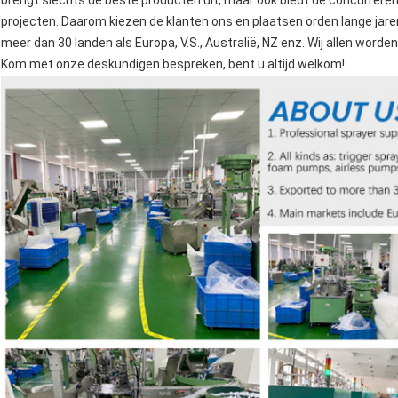
brengt slechts de beste producten uit, maar ook biedt de concurreren
projecten. Daarom kiezen de klanten ons en plaatsen orden lange jaren
meer dan 30 landen als Europa, V.S., Australië, NZ enz. Wij allen worde
Kom met onze deskundigen bespreken, bent u altijd welkom!