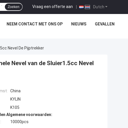
Vraag een offerte aan
|
Dutch
Zoeken
NEEM CONTACT MET ONS OP
NIEUWS
GEVALLEN
5cc Nevel De Pijptrekker
ele Nevel van de Sluier1.5cc Nevel
mst:
China
KYLIN
K105
den Algemene voorwaarden:
:
10000pcs