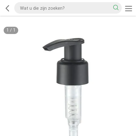
1
/
1