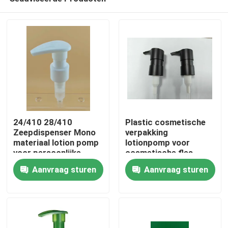
24/410 28/410
Plastic cosmetische
Zeepdispenser Mono
verpakking
materiaal lotion pomp
lotionpomp voor
voor persoonlijke
cosmetische fles
Thuis
verzorging
Aanvraag sturen
Aanvraag sturen
Producten
Over ons