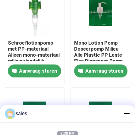
Fabriekstocht
Kwaliteitscontrole
Schroeflotionpomp
Mono Lotion Pomp
met PP-materiaal
Doseerpomp Milieu
Alleen mono-materiaal
Alle Plastic PP Lente
Neem contact met ons op
milieuvriendelijk
Fles Dispenser Pomp
Aanvraag sturen
Aanvraag sturen
Nieuws
Gevallen
De Spuitbus van de parfumpomp
sales
De spuitbus van de trekkerpomp
8:38 PM