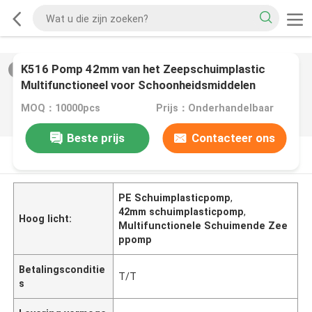
K516 Pomp 42mm van het Zeepschuimplastic
2
/
0
Multifunctioneel voor Schoonheidsmiddelen
MOQ：10000pcs
Prijs：Onderhandelbaar
Beste prijs
Contacteer ons
PRODUCTOMSCHRIJVING
PE Schuimplasticpomp
,
42mm schuimplasticpomp
,
Hoog licht:
Multifunctionele Schuimende Zee
ppomp
Betalingsconditie
T/T
s