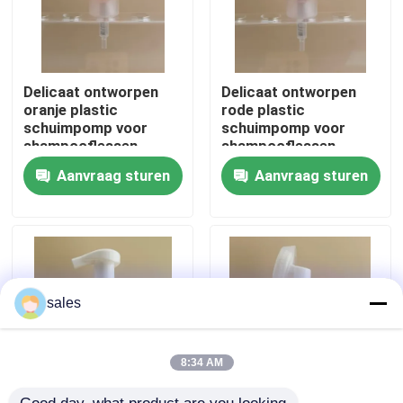
Delicaat ontworpen
Delicaat ontworpen
oranje plastic
rode plastic
schuimpomp voor
schuimpomp voor
shampooflessen
shampooflessen
Aanvraag sturen
Aanvraag sturen
Thuis
sales
Producten
8:34 AM
Over ons