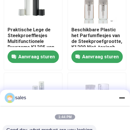
Fabriekstocht
Praktische Lege de
Beschikbare Plastic
Kwaliteitscontrole
Steekproefflesjes
het Parfumflesjes van
Multifunctionele
de Steekproefgrootte,
Duurzame K1205 van
K1209 Niet-toxisch
Parfumkeulen
Mini Perfume Bottle
Neem contact met ons op
Aanvraag sturen
Aanvraag sturen
Nieuws
Gevallen
sales
De Spuitbus van de parfumpomp
1:44 PM
De spuitbus van de trekkerpomp