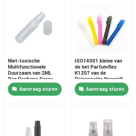
Niet-toxische
ISO14001 kleine van
Multifunctionele
de het Parfumfles
Duurzaam van 2ML
K1207 van de
Pen Perfume Spray
Reisgrootte Nonspill
Bottle K1206
Multifunctioneel
Aanvraag sturen
Aanvraag sturen
Thuis
Producten
Over ons