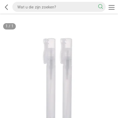
1
/
1