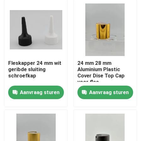
Fleskapper 24 mm wit
24 mm 28 mm
geribde sluiting
Aluminium Plastic
schroefkap
Cover Dise Top Cap
voor fles
Aanvraag sturen
Aanvraag sturen
Thuis
Producten
Over ons