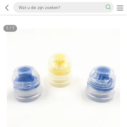
1
/
1