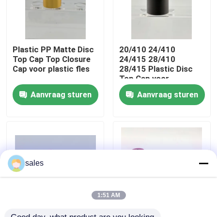
Fabriekstocht
Plastic PP Matte Disc
20/410 24/410
Kwaliteitscontrole
Top Cap Top Closure
24/415 28/410
Cap voor plastic fles
28/415 Plastic Disc
Top Cap voor
cosmetische fles
Neem contact met ons op
Aanvraag sturen
Aanvraag sturen
Nieuws
Gevallen
sales
De Spuitbus van de parfumpomp
1:51 AM
De spuitbus van de trekkerpomp