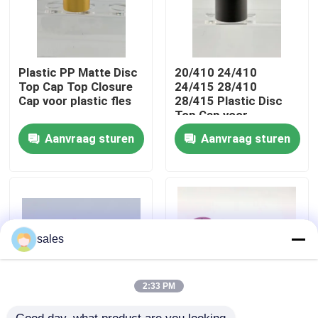
Plastic PP Matte Disc
20/410 24/410
Top Cap Top Closure
24/415 28/410
Cap voor plastic fles
28/415 Plastic Disc
Top Cap voor
cosmetische fles
Aanvraag sturen
Aanvraag sturen
Thuis
sales
Producten
2:33 PM
Over ons