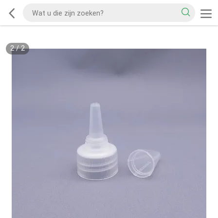
2
/
2