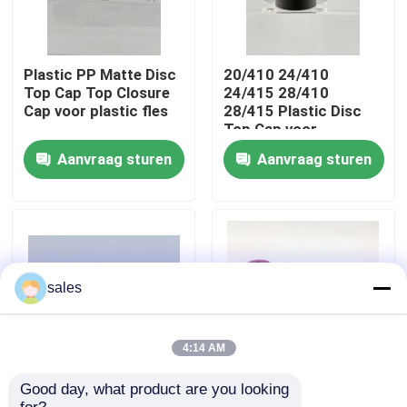
Fabriekstocht
Plastic PP Matte Disc
20/410 24/410
Top Cap Top Closure
24/415 28/410
Kwaliteitscontrole
Cap voor plastic fles
28/415 Plastic Disc
Top Cap voor
cosmetische fles
Aanvraag sturen
Aanvraag sturen
Neem contact met ons op
Nieuws
Gevallen
sales
De Spuitbus van de parfumpomp
4:14 AM
Good day, what product are you looking 
24/410 24/415
Plastic flesdop voor
De spuitbus van de trekkerpomp