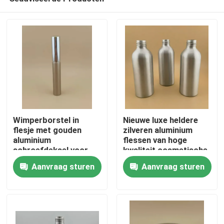
Wimperborstel in
Nieuwe luxe heldere
flesje met gouden
zilveren aluminium
aluminium
flessen van hoge
schroefdeksel voor
kwaliteit cosmetische
Thuis
dames
aluminium flessen
Aanvraag sturen
Aanvraag sturen
Producten
Over ons