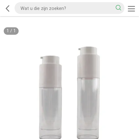
1
/
1