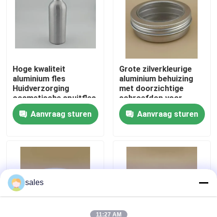
Fabriekstocht
Kwaliteitscontrole
Hoge kwaliteit
Grote zilverkleurige
aluminium fles
aluminium behuizing
Huidverzorging
met doorzichtige
Neem contact met ons op
cosmetische spuitfles
schroefdop voor
cosmetica
Aanvraag sturen
Aanvraag sturen
Nieuws
Gevallen
De Spuitbus van de parfumpomp
sales
De spuitbus van de trekkerpomp
11:27 AM