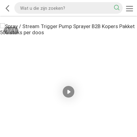
1
/
1