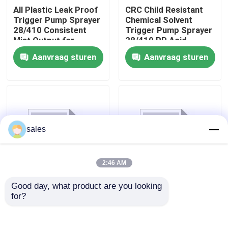
All Plastic Leak Proof
CRC Child Resistant
Trigger Pump Sprayer
Chemical Solvent
Fabriekstocht
28/410 Consistent
Trigger Pump Sprayer
Mist Output for
28/410 PP Acid
Household Cleaning
Resistant for
Aanvraag sturen
Aanvraag sturen
Bottles
Industrial Cleaning
Kwaliteitscontrole
Neem contact met ons op
Nieuws
sales
Gevallen
2:46 AM
Good day, what product are you looking 
Trigger Sprayer
Trigger Sprayer
De Spuitbus van de parfumpomp
for?
28/400 28/410 PP
28/400 28/410
Liquid Plastic Nozzle
Trigger Sprayer
Trigger Sprayer voor
Plastic Land- en
De spuitbus van de trekkerpomp