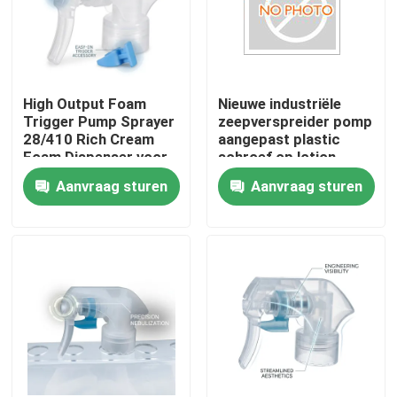
High Output Foam
Nieuwe industriële
Trigger Pump Sprayer
zeepverspreider pomp
28/410 Rich Cream
aangepast plastic
Foam Dispenser voor
schroef op lotion
badkamer
pomp K201-4
Aanvraag sturen
Aanvraag sturen
tegelreinigingsproducten
Thuis
Producten
Over ons