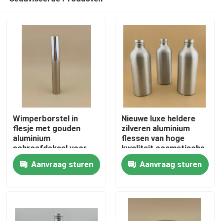
Wimperborstel in
Nieuwe luxe heldere
flesje met gouden
zilveren aluminium
aluminium
flessen van hoge
schroefdeksel voor
kwaliteit cosmetische
Thuis
dames
aluminium flessen
Aanvraag sturen
Aanvraag sturen
Producten
Over ons