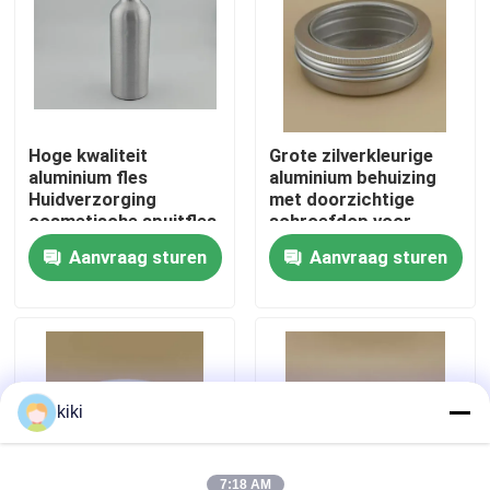
Fabriekstocht
Kwaliteitscontrole
Hoge kwaliteit
Grote zilverkleurige
aluminium fles
aluminium behuizing
Huidverzorging
met doorzichtige
Neem contact met ons op
cosmetische spuitfles
schroefdop voor
cosmetica
Aanvraag sturen
Aanvraag sturen
Nieuws
Gevallen
De Spuitbus van de parfumpomp
kiki
De spuitbus van de trekkerpomp
7:18 AM