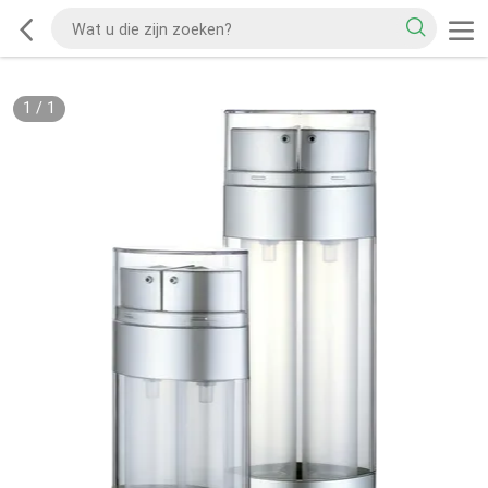
1
/
1