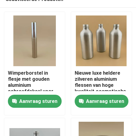
Wimperborstel in
Nieuwe luxe heldere
flesje met gouden
zilveren aluminium
aluminium
flessen van hoge
schroefdeksel voor
kwaliteit cosmetische
Thuis
dames
aluminium flessen
Aanvraag sturen
Aanvraag sturen
Producten
Over ons