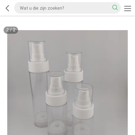
2
/
2