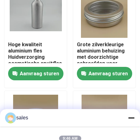
Fabriekstocht
Kwaliteitscontrole
Hoge kwaliteit
Grote zilverkleurige
aluminium fles
aluminium behuizing
Huidverzorging
met doorzichtige
Neem contact met ons op
cosmetische spuitfles
schroefdop voor
cosmetica
Aanvraag sturen
Aanvraag sturen
Nieuws
Gevallen
De Spuitbus van de parfumpomp
sales
De spuitbus van de trekkerpomp
9:46 AM