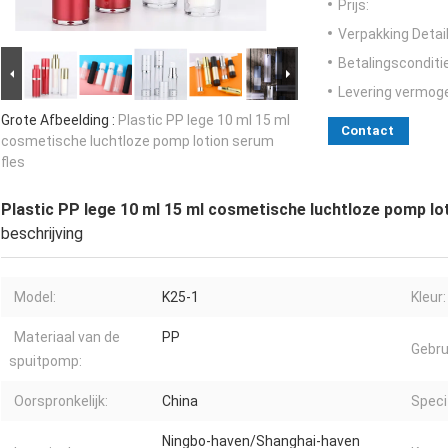
Prijs:
Verpakking Detail
Betalingsconditi
Levering vermog
Grote Afbeelding :
Plastic PP lege 10 ml 15 ml
Contact
cosmetische luchtloze pomp lotion serum
fles
Plastic PP lege 10 ml 15 ml cosmetische luchtloze pomp lo
beschrijving
Model:
K25-1
Kleur:
Materiaal van de
PP
Gebru
spuitpomp:
Oorspronkelijk:
China
Specif
Ningbo-haven/Shanghai-haven