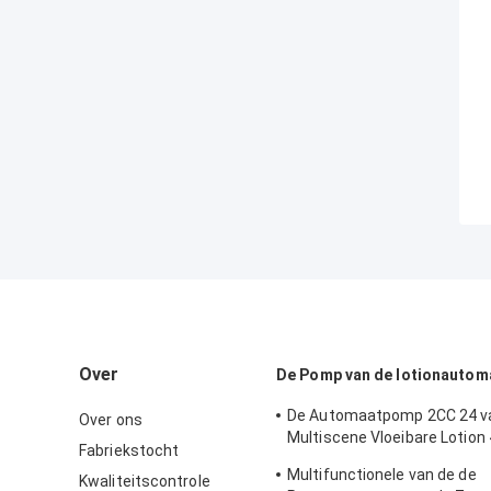
Over
De Pomp van de lotionautom
De Automaatpomp 2CC 24 v
Over ons
Multiscene Vloeibare Lotion
Fabriekstocht
Rekupereerbare K205
Multifunctionele van de de
Kwaliteitscontrole