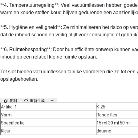
**4. Temperatuurregeling**: Veel vacuümflessen hebben goede 
warm en koude stoffen koud blijven gedurende een aanzienlijke 
**5. Hygiëne en veiligheid**: Ze minimaliseren het risico op v
dat de inhoud schoon en veilig blijft voor consumptie of gebruik
**6. Ruimtebesparing**: Door hun efficiënte ontwerp kunnen v
inhoud op een relatief kleine ruimte opslaan.
Tot slot bieden vacuümflessen talrijke voordelen die ze tot ee
opslagbehoeften.
复制
重新生成
Artikel 1
K-25
Vorm
Ronde fles
Specificatie
15 ml 30 ml 50 ml
Kleur
douane