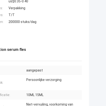
us$0.35-0.40
s:
Verpakking
es:
T/T
en:
200000 stuks/dag
tion serum fles
aangepast
Persoonlijke verzorging
ik:
icatie:
10ML 15ML
Niet-vervuiling, voorkoming van