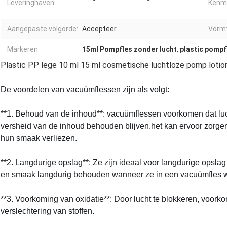
Leveringhaven:
Kenm
Aangepaste volgorde:
Accepteer.
Vorm
Markeren:
15ml Pompfles zonder lucht
,
plastic pompf
Plastic PP lege 10 ml 15 ml cosmetische luchtloze pomp lotio
De voordelen van vacuümflessen zijn als volgt:
**1. Behoud van de inhoud**: vacuümflessen voorkomen dat luc
versheid van de inhoud behouden blijven.het kan ervoor zorgen 
hun smaak verliezen.
**2. Langdurige opslag**: Ze zijn ideaal voor langdurige opsla
en smaak langdurig behouden wanneer ze in een vacuümfles 
**3. Voorkoming van oxidatie**: Door lucht te blokkeren, voork
verslechtering van stoffen.