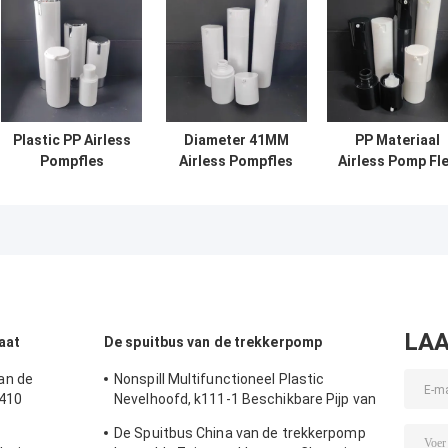
Plastic PP Airless
Diameter 41MM
PP Materiaal
Pompfles
Airless Pompfles
Airless Pomp Fl
Multifunctioneel
AS / PP Airless
Crème Pomp
Voor Crème ALS
Dispenserfles
15ML / 30ML /
Vervangbare
Schroefafdichting
50ML
Dispenser
LAA
aat
De spuitbus van de trekkerpomp
an de
Nonspill Multifunctioneel Plastic
 410
Nevelhoofd, k111-1 Beschikbare Pijp van
de Neveltrekker
De Spuitbus China van de trekkerpomp