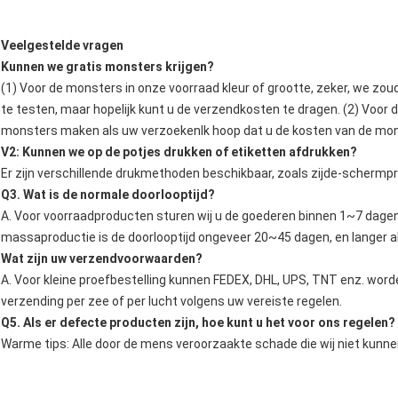
Veelgestelde vragen
Kunnen we gratis monsters krijgen?
(1) Voor de monsters in onze voorraad kleur of grootte, zeker, we zou
te testen, maar hopelijk kunt u de verzendkosten te dragen. (2) Vo
monsters maken als uw verzoekenIk hoop dat u de kosten van de mon
V2: Kunnen we op de potjes drukken of etiketten afdrukken?
Er zijn verschillende drukmethoden beschikbaar, zoals zijde-schermp
Q3. Wat is de normale doorlooptijd?
A. Voor voorraadproducten sturen wij u de goederen binnen 1~7 dagen
massaproductie is de doorlooptijd ongeveer 20~45 dagen, en langer al
Wat zijn uw verzendvoorwaarden?
A. Voor kleine proefbestelling kunnen FEDEX, DHL, UPS, TNT enz. worde
verzending per zee of per lucht volgens uw vereiste regelen.
Q5. Als er defecte producten zijn, hoe kunt u het voor ons regelen?
Warme tips: Alle door de mens veroorzaakte schade die wij niet kunn