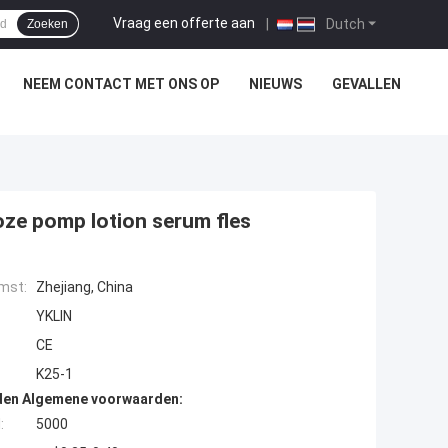
Vraag een offerte aan
|
Dutch
Zoeken
NEEM CONTACT MET ONS OP
NIEUWS
GEVALLEN
oze pomp lotion serum fles
mst:
Zhejiang, China
YKLIN
CE
K25-1
den Algemene voorwaarden:
:
5000