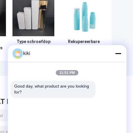
Type schroefdop
Rekupereerbare
es
als
Pompfles Zonder
kiki
dispenserflessen
lucht Nonspill
zonder lucht voor
Multifunctionele
crème 15ML /
K1310 voor
30ML / 50ML
Schoonheidsmiddel
11:51 PM
Good day, what product are you looking 
for?
T BERICHT ACHTER