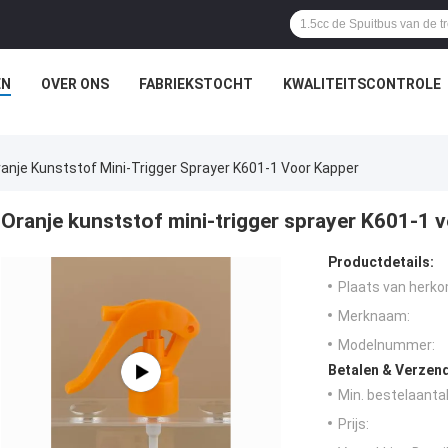
EN
OVER ONS
FABRIEKSTOCHT
KWALITEITSCONTROLE
anje Kunststof Mini-Trigger Sprayer K601-1 Voor Kapper
Oranje kunststof mini-trigger sprayer K601-1 
Productdetails:
Plaats van herko
Merknaam:
Modelnummer:
Betalen & Verzen
Min. bestelaantal
Prijs: