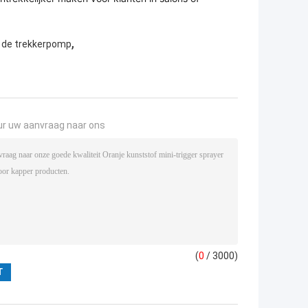
,
n de trekkerpomp
ur uw aanvraag naar ons
(
0
/ 3000)