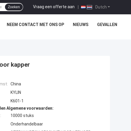
Vraag een offerte aan
|
Dutch
Zoeken
NEEM CONTACT MET ONS OP
NIEUWS
GEVALLEN
voor kapper
mst:
China
KYLIN
K601-1
den Algemene voorwaarden:
:
10000 stuks
Onderhandelbaar