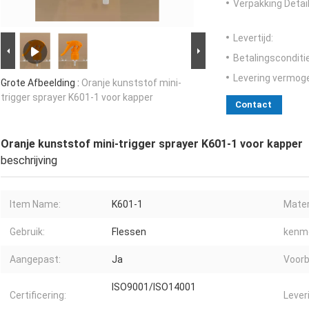
Verpakking Detail
Levertijd:
Betalingsconditi
Levering vermog
Grote Afbeelding :
Oranje kunststof mini-
trigger sprayer K601-1 voor kapper
Contact
Oranje kunststof mini-trigger sprayer K601-1 voor kapper
beschrijving
Item Name:
K601-1
Mater
Gebruik:
Flessen
kenme
Aangepast:
Ja
Voorb
ISO9001/ISO14001
Certificering:
Lever