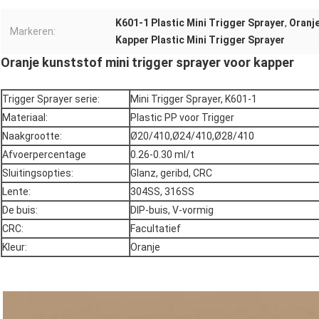
K601-1 Plastic Mini Trigger Sprayer
,
Oranje
Markeren:
Kapper Plastic Mini Trigger Sprayer
Oranje kunststof mini trigger sprayer voor kapper
Trigger Sprayer serie:
Mini Trigger Sprayer, K601-1
Materiaal:
Plastic PP voor Trigger
Naakgrootte:
Ø20/410,Ø24/410,Ø28/410
Afvoerpercentage
0.26-0.30 ml/t
Sluitingsopties:
Glanz, geribd, CRC
Lente:
304SS, 316SS
De buis:
DIP-buis, V-vormig
CRC:
Facultatief
Kleur:
Oranje