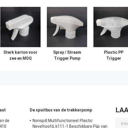
Sterk karton voor
Spray / Stream
Plastic PP
zee en MOQ
Trigger Pump
Trigger
10000pcs Trigger
Sprayer B2B
Dispenser
Spout Sprayer
Kopers Pakket
Sprayer Alle
Rusland BPF
500 stuks per
kleuren selecti
sluiting
doos
met betrouwbar
prestaties
LAA
aat
De spuitbus van de trekkerpomp
an de
Nonspill Multifunctioneel Plastic
 410
Nevelhoofd, k111-1 Beschikbare Pijp van