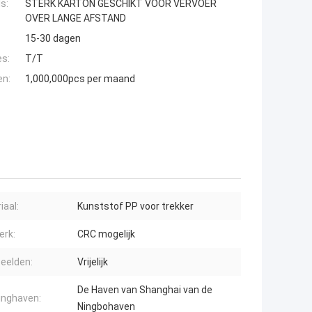
s:
STERK KARTON GESCHIKT VOOR VERVOER
OVER LANGE AFSTAND
15-30 dagen
es:
T/T
en:
1,000,000pcs per maand
iaal:
Kunststof PP voor trekker
rk:
CRC mogelijk
eelden:
Vrijelijk
De Haven van Shanghai van de
inghaven:
Ningbohaven