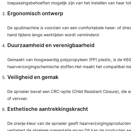
toepassingsbehoeften mogelijk zijn.van het instellen van haar to
Ergonomisch ontwerp
De spuitmachine is voorzien van een comfortabele twee- of drie
hand tijdens lange werktijden wordt verminderd.
Duurzaamheid en verenigbaarheid
Gemaakt van hoogwaardig polypropyleen (PP) plastic, is de K6
haarverzorgingschemische stoffen.Het maakt het compatibel met
Veiligheid en gemak
De sproeier bevat een CRC-optie (Child Resistant Closure), die erv
of vervoer.
Esthetische aantrekkingskracht
De oranje kleur van de sproeier geeft haarverzorgingsproducten e
verbetert de algehele presentatie ervan.Dit kan de producten aan