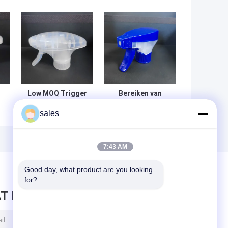
Low MOQ Trigger
Bereiken van
Pump Sprayer met
vlekkeloos
sales
10000pcs voor
schoon met
gemakkelijke
Trigger Release
e
hantering
Sprayer voor
e
auto's
7:43 AM
Good day, what product are you looking 
for?
T BERICHT ACHTER