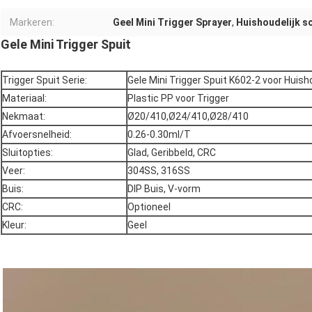
Markeren:
Geel Mini Trigger Sprayer
,
Huishoudelijk 
Gele Mini Trigger Spuit
Trigger Spuit Serie:
Gele Mini Trigger Spuit K602-2 voor Huisho
Materiaal:
Plastic PP voor Trigger
Nekmaat:
Ø20/410,Ø24/410,Ø28/410
Afvoersnelheid:
0.26-0.30ml/T
Sluitopties:
Glad, Geribbeld, CRC
Veer:
304SS, 316SS
Buis:
DIP Buis, V-vorm
CRC:
Optioneel
Kleur:
Geel