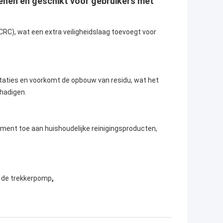
dienen en geschikt voor gebruikers met
(CRC), wat een extra veiligheidslaag toevoegt voor
staties en voorkomt de opbouw van residu, wat het
chadigen.
lement toe aan huishoudelijke reinigingsproducten,
,
n de trekkerpomp