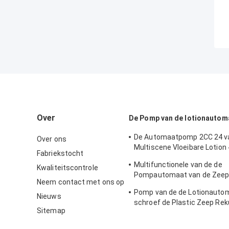
Over
De Pomp van de lotionautom
De Automaatpomp 2CC 24 v
Over ons
Multiscene Vloeibare Lotion
Fabriekstocht
Rekupereerbare K205
Multifunctionele van de de
Kwaliteitscontrole
Pompautomaat van de Zeepl
Neem contact met ons op
Nonspill Opnieuw te gebrui
Pomp van de de Lotionauto
Nieuws
schroef de Plastic Zeep Re
Sitemap
voor Detergens