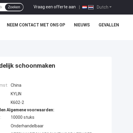
Vraag een offerte aan
|
Dutch
Zoeken
NEEM CONTACT MET ONS OP
NIEUWS
GEVALLEN
udelijk schoonmaken
mst:
China
KYLIN
K602-2
den Algemene voorwaarden:
:
10000 stuks
Onderhandelbaar