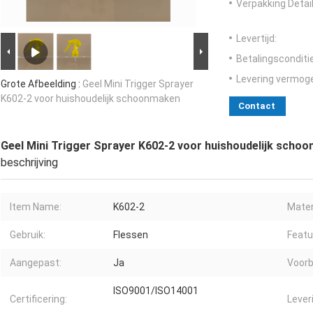
Verpakking Detail
Levertijd:
Betalingsconditi
Levering vermog
Grote Afbeelding :
Geel Mini Trigger Sprayer
K602-2 voor huishoudelijk schoonmaken
Contact
Geel Mini Trigger Sprayer K602-2 voor huishoudelijk scho
beschrijving
Item Name:
K602-2
Mater
Gebruik:
Flessen
Featu
Aangepast:
Ja
Voorb
ISO9001/ISO14001
Certificering:
Lever