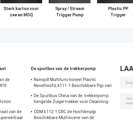
Sterk karton voor
Spray / Stream
Plastic PP
zee en MOQ
Trigger Pump
Trigger
10000pcs Trigger
Sprayer B2B
Dispenser
Spout Sprayer
Kopers Pakket
Sprayer Alle
Rusland BPF
500 stuks per
kleuren selecti
sluiting
doos
met betrouwbar
prestaties
LAA
aat
De spuitbus van de trekkerpomp
an de
Nonspill Multifunctioneel Plastic
 410
Nevelhoofd, k111-1 Beschikbare Pijp van
de Neveltrekker
De Spuitbus China van de trekkerpomp
otion
hengelde Zuigertrekker voor Cleanning-
ken Duurzaam
Gebruik
maat van de
ODM k112-1 CRC de Hoofdenpijp
kupereerbaar
Beschikbare Multiscene van de
Trekkernevel