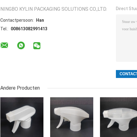
NINGBO KYLIN PACKAGING SOLUTIONS CO.,LTD.
Direct Stu
Contactpersoon:
Han
Tel.:
008613082991413
Andere Producten