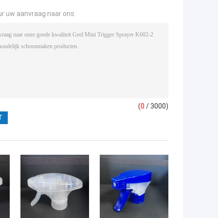
ur uw aanvraag naar ons
(
0
/ 3000)