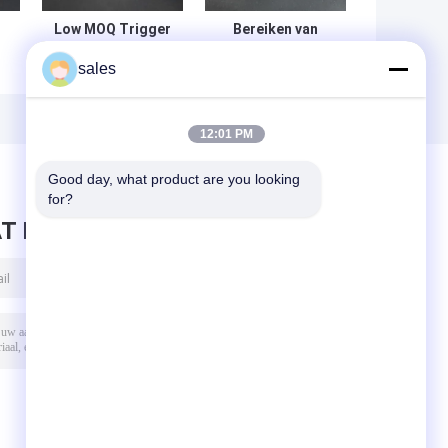
Low MOQ Trigger
Bereiken van
Pump Sprayer met
vlekkeloos
sales
10000pcs voor
schoon met
gemakkelijke
Trigger Release
e
hantering
Sprayer voor
e
auto's
12:01 PM
Good day, what product are you looking 
for?
T BERICHT ACHTER