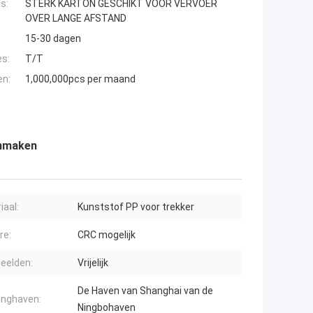
s:
STERK KARTON GESCHIKT VOOR VERVOER
OVER LANGE AFSTAND
15-30 dagen
es:
T/T
en:
1,000,000pcs per maand
onmaken
iaal:
Kunststof PP voor trekker
re:
CRC mogelijk
eelden:
Vrijelijk
De Haven van Shanghai van de
inghaven:
Ningbohaven