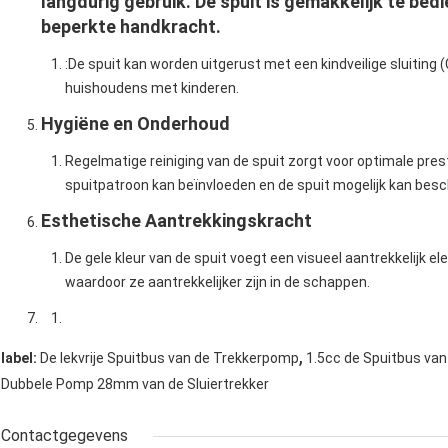
langdurig gebruik. De spuit is gemakkelijk te be
beperkte handkracht.
:
De spuit kan worden uitgerust met een kindveilige sluiting 
huishoudens met kinderen.
Hygiëne en Onderhoud
Regelmatige reiniging van de spuit zorgt voor optimale pre
spuitpatroon kan beïnvloeden en de spuit mogelijk kan bes
Esthetische Aantrekkingskracht
De gele kleur van de spuit voegt een visueel aantrekkelijk e
waardoor ze aantrekkelijker zijn in de schappen.
,
label:
De lekvrije Spuitbus van de Trekkerpomp
1.5cc de Spuitbus va
Dubbele Pomp 28mm van de Sluiertrekker
Contactgegevens