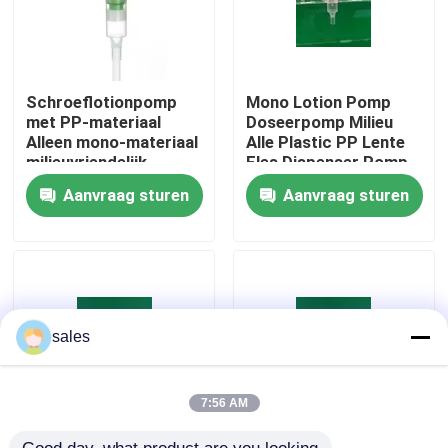
Fabriekstocht
Schroeflotionpomp
Mono Lotion Pomp
Kwaliteitscontrole
met PP-materiaal
Doseerpomp Milieu
Alleen mono-materiaal
Alle Plastic PP Lente
milieuvriendelijk
Fles Dispenser Pomp
Neem contact met ons op
Aanvraag sturen
Aanvraag sturen
Nieuws
Gevallen
sales
De Spuitbus van de parfumpomp
7:56 AM
De spuitbus van de trekkerpomp