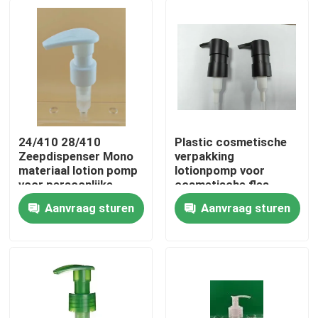
24/410 28/410
Plastic cosmetische
Zeepdispenser Mono
verpakking
materiaal lotion pomp
lotionpomp voor
voor persoonlijke
cosmetische fles
verzorging
Aanvraag sturen
Aanvraag sturen
Thuis
Producten
Over ons