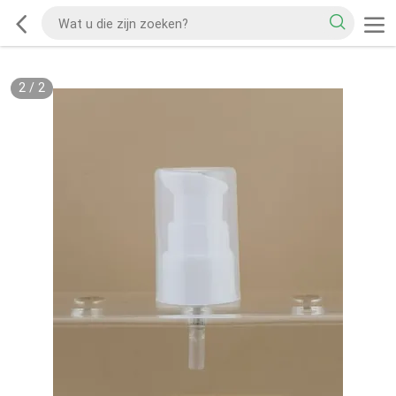
2
/
2