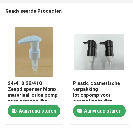
Geadviseerde Producten
24/410 28/410
Plastic cosmetische
Zeepdispenser Mono
verpakking
Thuis
materiaal lotion pomp
lotionpomp voor
voor persoonlijke
cosmetische fles
verzorging
Aanvraag sturen
Aanvraag sturen
Producten
Over ons