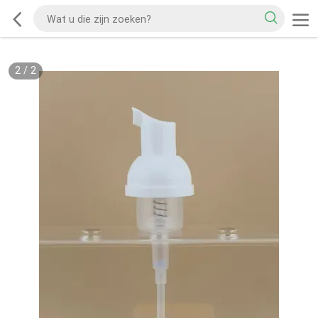
2
/
2