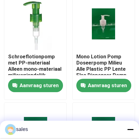
Fabriekstocht
Kwaliteitscontrole
Schroeflotionpomp
Mono Lotion Pomp
Neem contact met ons op
met PP-materiaal
Doseerpomp Milieu
Alleen mono-materiaal
Alle Plastic PP Lente
milieuvriendelijk
Fles Dispenser Pomp
Nieuws
Aanvraag sturen
Aanvraag sturen
Gevallen
De Spuitbus van de parfumpomp
sales
De spuitbus van de trekkerpomp