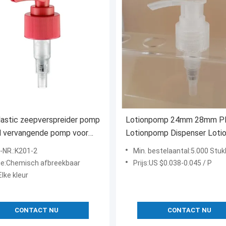
astic zeepverspreider pomp
Lotionpomp 24mm 28mm Pl
l vervangende pomp voor
Lotionpomp Dispenser Lotio
fles K201-2
voor fles K201-1
-NR.:K201-2
Min. bestelaantal:5.000 Stu
ie:Chemisch afbreekbaar
Prijs:US $0.038-0.045 / P
Elke kleur
CONTACT NU
CONTACT NU