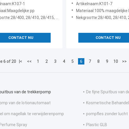
ser voor badkamer
Mist Output for Household
elnaam:K107-1
Artikelnaam:K101-7
inigingsproducten
Cleaning Bottles
iaal:Maagdelijke pp
Materiaal:100% maagdelijke
tte:28/400, 28/410, 28/415, 28/410 Ratel
Nekgrootte:28/400, 28/410,
CONTACT NU
CONTACT NU
e 6 of 20
|<
<<
1
2
3
4
5
6
7
8
9
10
>>
puitbus van de trekkerpomp
De fijne Spuitbus van 
omp van de lotionautomaat
Kosmetische Behande
el om nagellak te verwijderenpomp
pompfles zonder lucht
Perfume Spray
Plastic GLB