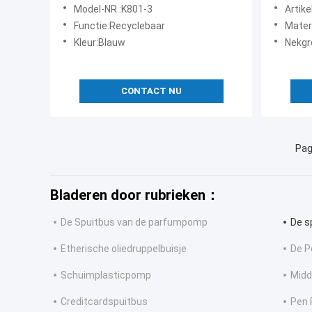
make-up voor meisjes
Dispen
Model-NR.:K801-3
Artik
tegelre
Functie:Recyclebaar
Mater
Kleur:Blauw
Nekgroo
CONTACT NU
Pag
Bladeren door rubrieken：
De Spuitbus van de parfumpomp
De s
Etherische oliedruppelbuisje
De P
Schuimplasticpomp
Midd
Creditcardspuitbus
Pen 