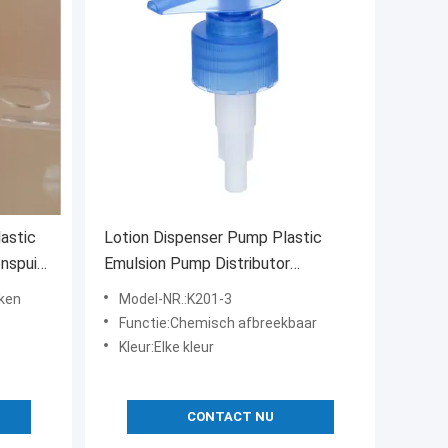
astic
Lotion Dispenser Pump Plastic
nspuit
Emulsion Pump Distributor
Vloeibare Zeep Sprayer K201-3
kken
Model-NR.:K201-3
Functie:Chemisch afbreekbaar
Kleur:Elke kleur
CONTACT NU