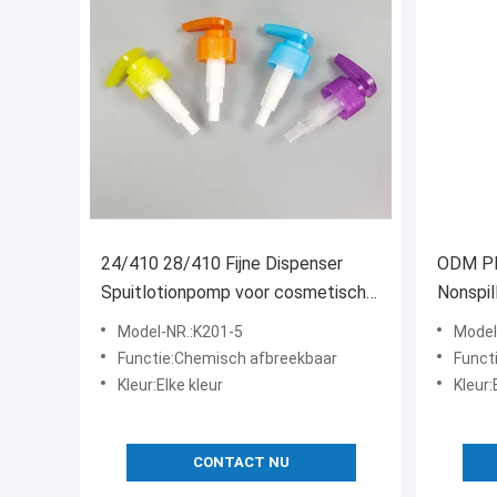
24/410 28/410 Fijne Dispenser
ODM Pl
Spuitlotionpomp voor cosmetische
Nonspil
verpakkingen K201-5
lotion 
Model-NR.:K201-5
Model
Functie:Chemisch afbreekbaar
Funct
Kleur:Elke kleur
Kleur:
CONTACT NU