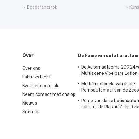
Deodorantstok
Kun
Over
De Pomp van de lotionautom
De Automaatpomp 2CC 24 v
Over ons
Multiscene Vloeibare Lotion
Fabriekstocht
Rekupereerbare K205
Multifunctionele van de de
Kwaliteitscontrole
Pompautomaat van de Zeepl
Neem contact met ons op
Nonspill Opnieuw te gebrui
Pomp van de de Lotionauto
Nieuws
schroef de Plastic Zeep Re
Sitemap
voor Detergens