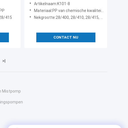
28/410 PP Acid Resistant for
Artikelnaam:K101-8
Industrial Cleaning
 PP
Materiaal:PP van chemische kwaliteit (maagdelijk)
 28/415
Nekgrootte:28/400, 28/410, 28/415, 28/410 Ratel
CONTACT NU
>|
de Mistpomp
lingspompen