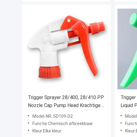
Trigger Sprayer 28/400, 28/410 PP
Trigger
Nozzle Cap Pump Head Krachtige
Liquid 
SD109-D2
Sprayer
Model-NR.:SD109-D2
Model
A2
Functie:Chemisch afbreekbaar
Funct
Kleur:Elke kleur
Kleur: