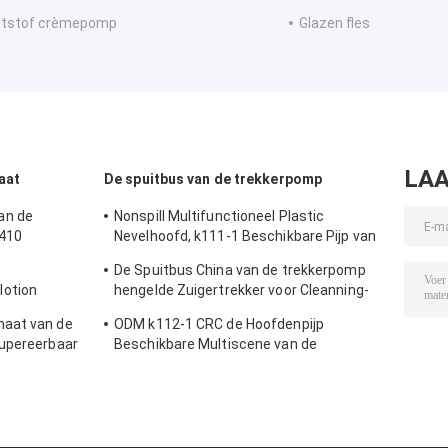
ststof crèmepomp
Glazen fles
LAA
aat
De spuitbus van de trekkerpomp
an de
Nonspill Multifunctioneel Plastic
 410
Nevelhoofd, k111-1 Beschikbare Pijp van
de Neveltrekker
De Spuitbus China van de trekkerpomp
otion
hengelde Zuigertrekker voor Cleanning-
ken Duurzaam
Gebruik
maat van de
ODM k112-1 CRC de Hoofdenpijp
kupereerbaar
Beschikbare Multiscene van de
Trekkernevel