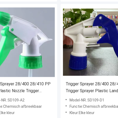
 Sprayer 28/400 28/410 PP
Trigger Sprayer 28/400 28/
Plastic Nozzle Trigger
Trigger Sprayer Plastic Land
 voor keukenreiniger SD109-
Tuinreiniging SD109-D1
-NR.:SD109-A2
Model-NR.:SD109-D1
ie:Chemisch afbreekbaar
Functie:Chemisch afbreekba
Elke kleur
Kleur:Elke kleur