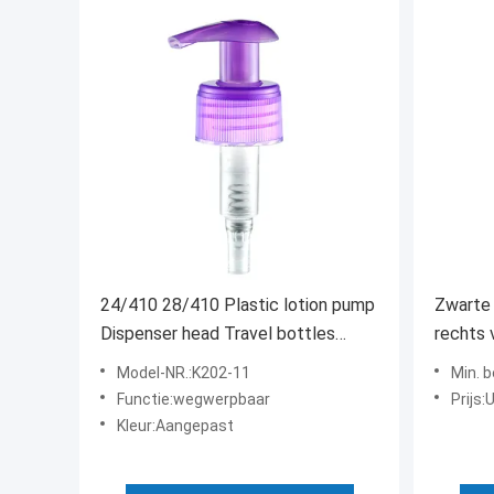
24/410 28/410 Plastic lotion pump
Zwarte 
Dispenser head Travel bottles
rechts 
Pomp voor shampoo Pompkop
shampo
Model-NR.:K202-11
Min. 
Functie:wegwerpbaar
Prijs:
Kleur:Aangepast