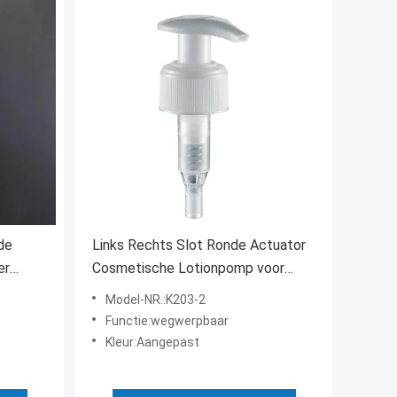
de
Links Rechts Slot Ronde Actuator
er
Cosmetische Lotionpomp voor
Huidverzorging Lichaam Handhaar
Model-NR.:K203-2
Wassen
Functie:wegwerpbaar
Kleur:Aangepast