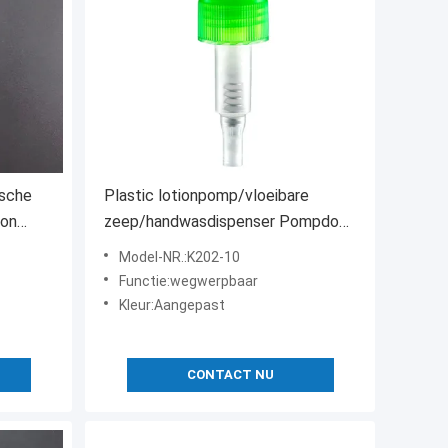
sche
Plastic lotionpomp/vloeibare
ion
zeep/handwasdispenser Pompdop
mp
Type pompsproeier
Model-NR.:K202-10
Functie:wegwerpbaar
Kleur:Aangepast
CONTACT NU