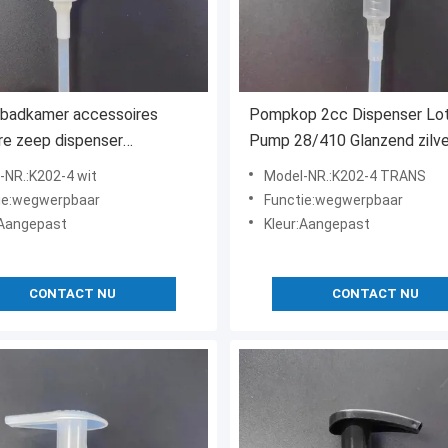
 badkamer accessoires
Pompkop 2cc Dispenser Lot
re zeep dispenser
Pump 28/410 Glanzend zilve
ion fles draad pomp kop
gemetalliseerd
-NR.:K202-4 wit
Model-NR.:K202-4 TRANS
ser pot pomp
ie:wegwerpbaar
Functie:wegwerpbaar
:Aangepast
Kleur:Aangepast
CONTACT NU
CONTACT NU