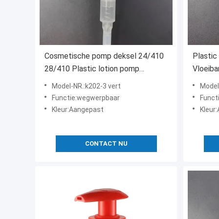
Cosmetische pomp deksel 24/410
Plastic
28/410 Plastic lotion pomp
Vloeiba
dispenser
handlot
Model-NR.:k202-3 vert
Model
dispen
Functie:wegwerpbaar
Funct
Kleur:Aangepast
Kleur
CONTACT NU