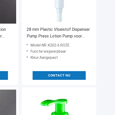
ion
28 mm Plastic Vloeistof Dispenser
r
Pump Press Lotion Pump voor
Shampoo Flasje
Model-NR.:K202-6 ROZE
Functie:wegwerpbaar
Kleur:Aangepast
CONTACT NU