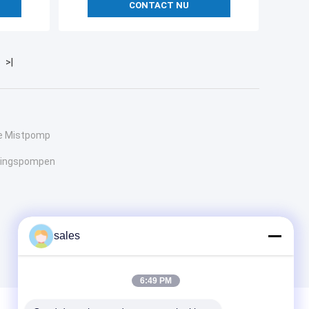
CONTACT NU
>|
de Mistpomp
lingspompen
sales
6:49 PM