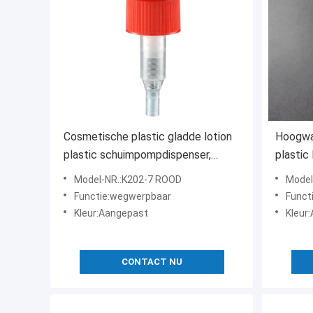
Cosmetische plastic gladde lotion
Hoogwa
plastic schuimpompdispenser,
plastic
dispenser voor vloeibare zeep
plastic
Model-NR.:K202-7 ROOD
Model
Dispen
Functie:wegwerpbaar
Funct
pomp
Kleur:Aangepast
Kleur
CONTACT NU