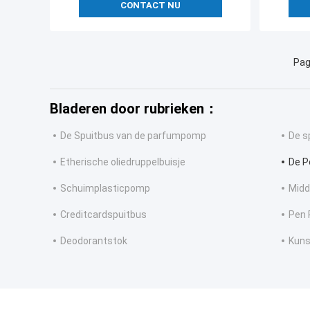
CONTACT NU
Pag
Bladeren door rubrieken：
De Spuitbus van de parfumpomp
De s
Etherische oliedruppelbuisje
De P
Schuimplasticpomp
Midd
Creditcardspuitbus
Pen 
Deodorantstok
Kun