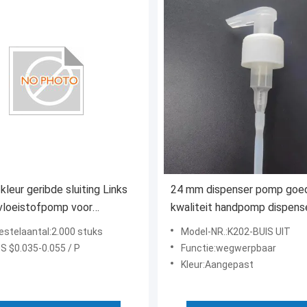
kleur geribde sluiting Links
24 mm dispenser pomp goe
vloeistofpomp voor
kwaliteit handpomp dispens
o met clip
metalen dispenser pomp
bestelaantal:2.000 stuks
Model-NR.:K202-BUIS UIT
US $0.035-0.055 / P
Functie:wegwerpbaar
Kleur:Aangepast