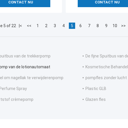
CONTACT NU
CONTACT NU
e 5 of 22
|<
<<
1
2
3
4
5
6
7
8
9
10
>>
puitbus van de trekkerpomp
De fijne Spuitbus van 
omp van de lotionautomaat
Kosmetische Behande
el om nagellak te verwijderenpomp
pompfles zonder lucht
Perfume Spray
Plastic GLB
ststof crèmepomp
Glazen fles