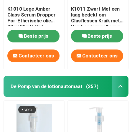
K1010 Lege Amber
K1011 Zwart Met een
Glass Serum Dropper
laag bedekt om
For-Etherische olie
Glasflessen Kruik met
20ml 30ml 50ml
Bamboedruppelbuisje
GLB
Beste prijs
Beste prijs
Contacteer ons
Contacteer ons
De Pomp van de lotionautomaat
(257)