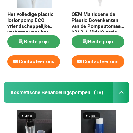
Het volledige plastic
OEM Multiscene de
lotionpomp ECO
Plastic Bovenkanten
vriendschappelijke
van de Pompautomaat,
verbazen voor het
k212-1 Multifunctie
recycling van slechts
24mm Lotionpomp
Beste prijs
Beste prijs
pp-PE Monomateriaal
Contacteer ons
Contacteer ons
Kosmetische Behandelingspompen
(18)