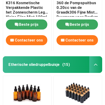
K316 Kosmetische
360 de Pompspuitbus
Verpakkende Plastic
0.20cc van de
het Zonnescherm Lege
Graadk306 Fijne Mist
Kleine Fijne Mist 100ml
Duurzaam voor Parfum
125ml van
Beste prijs
Beste prijs
Huisdierenflessen
Contacteer ons
Contacteer ons
Etherische oliedruppelbuisje
(15)