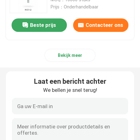
Prijs：Onderhandelbaar
De fijne Spuitbus van de Mistpomp
Beste prijs
Contacteer ons
Etherische oliedruppelbuisje
Bekijk meer
De Pomp van de lotionautomaat
Kosmetische Behandelingspompen
Laat een bericht achter
We bellen je snel terug!
Schuimplasticpomp
Middel om nagellak te verwijderenpomp
pompfles zonder lucht