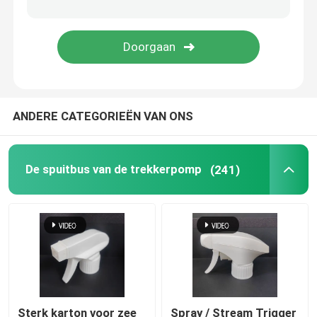
Creditcardspuitbus
Pen Perfume Spray
ANDERE CATEGORIEËN VAN ONS
Plastic GLB
Deodorantstok
De spuitbus van de trekkerpomp
(241)
Kunststof crèmepomp
Glazen fles
Sterk karton voor zee
Spray / Stream Trigger