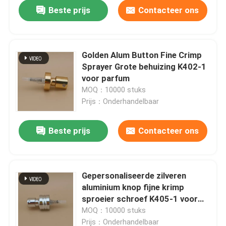
Beste prijs
Contacteer ons
Golden Alum Button Fine Crimp
Sprayer Grote behuizing K402-1
voor parfum
MOQ：10000 stuks
Prijs：Onderhandelbaar
Beste prijs
Contacteer ons
Thuis
Gepersonaliseerde zilveren
aluminium knop fijne krimp
Producten
sproeier schroef K405-1 voor
parfum
MOQ：10000 stuks
Over ons
Prijs：Onderhandelbaar