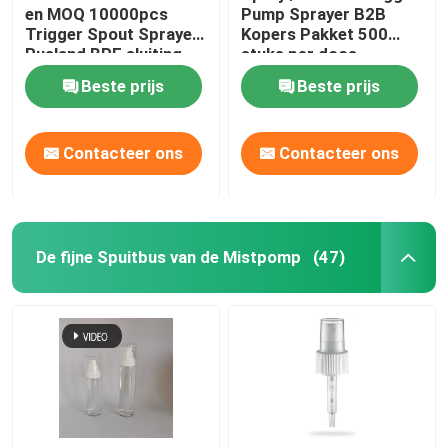
en MOQ 10000pcs
Pump Sprayer B2B
Trigger Spout Sprayer
Kopers Pakket 500
Rusland BPF sluiting
stuks per doos
Beste prijs
Beste prijs
Contacteer ons
Contacteer ons
De fijne Spuitbus van de Mistpomp
(47)