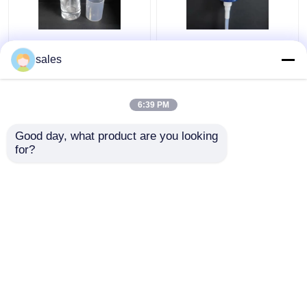
Niet-toxische
K702-11 Pompen voor
funderingspomp -
cosmetische lotions en
sales
Cosmetische
crèmes
dispensers K703
Revlon type
6:39 PM
Beste prijs
Beste prijs
Good day, what product are you looking 
for?
Contacteer ons
Contacteer ons
Bekijk meer
Thuis
Ongeveer ons
Contacteer ons
Desktop Site
Sitemap
Privacy Policy