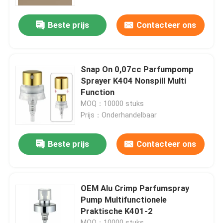
Beste prijs
Contacteer ons
Fabriekstocht
Kwaliteitscontrole
Snap On 0,07cc Parfumpomp
Sprayer K404 Nonspill Multi
Neem contact met ons op
Function
MOQ：10000 stuks
Prijs：Onderhandelbaar
Nieuws
Beste prijs
Contacteer ons
Gevallen
De Spuitbus van de parfumpomp
OEM Alu Crimp Parfumspray
Pump Multifunctionele
Praktische K401-2
De spuitbus van de trekkerpomp
MOQ：10000 stuks