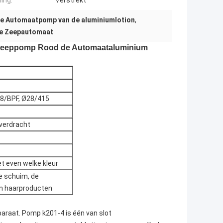
ing:
Verstrekt
e Automaatpomp van de aluminiumlotion
,
de Zeepautomaat
e Zeeppomp Rood de Automaataluminium
28/BPF, Ø28/415
overdracht
et even welke kleur
e schuim, de
en haarproducten
paraat. Pomp k201-4 is één van slot