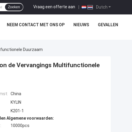
Vraag een offerte aan
|
Dutch
Zoeken
NEEM CONTACT MET ONS OP
NIEUWS
GEVALLEN
ifunctionele Duurzaam
on de Vervangings Multifunctionele
mst:
China
KYLIN
K201-1
den Algemene voorwaarden:
:
10000pcs