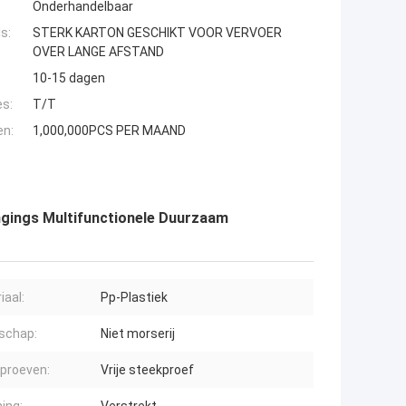
Onderhandelbaar
s:
STERK KARTON GESCHIKT VOOR VERVOER
OVER LANGE AFSTAND
10-15 dagen
es:
T/T
en:
1,000,000PCS PER MAAND
ngings Multifunctionele Duurzaam
iaal:
Pp-Plastiek
schap:
Niet morserij
proeven:
Vrije steekproef