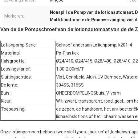
Leveringshaven:
Ningbo
Teken
Nonspill de Pomp van de lotionautomaat
,
D
Markeren:
Multifunctionele de Pompvervanging van 
Van de de Pompschroef van de lotionautomaat van de d
Lotionpomp Serie:
Schroef onderaan Lotionpomp, k201-4
Materiaal:
Pp-Plastiek
Halsgrootte:
Ø24/410, Ø24/415, Ø28/400, Ø28/410, Ø
Lossingstarief:
1.80-2.00ml/T
Sluitingsopties:
Vlot, Geribbeld, Aluin. UV. Bamboe, Water
De lente:
304SS, 316SS
Buis:
ONDERDOMPELINGSbuis, V-vorm
Kleur:
Wit, zwart, transparant, rood, geel… om h
Toepassing:
de zepen, de handroom, het antibacteriël
lichaamslotions of het lichaam wassen 
Onze lotionpompen hebben twee slottypes: ‚lock-up‘ of ‚lockdown‘ ap