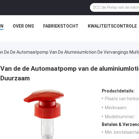
EN
OVER ONS
FABRIEKSTOCHT
KWALITEITSCONTROLE
n De De Automaatpomp Van De Aluminiumlotion De Vervangings Mult
Van de de Automaatpomp van de aluminiumloti
Duurzaam
Productdetails:
Plaats van herko
Merknaam:
Modelnummer:
Betalen & Verzen
Min. bestelaantal