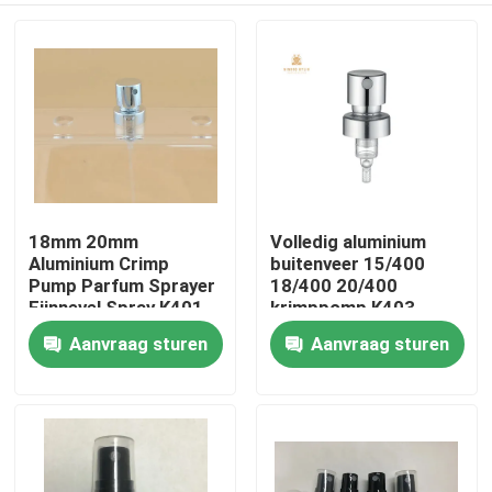
18mm 20mm
Volledig aluminium
Aluminium Crimp
buitenveer 15/400
Pump Parfum Sprayer
18/400 20/400
Fijnnevel Spray K401
krimppomp K403
Aanvraag sturen
Aanvraag sturen
Thuis
Producten
Over ons