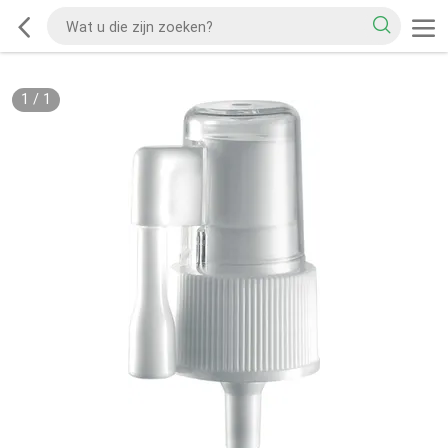
1
/
1