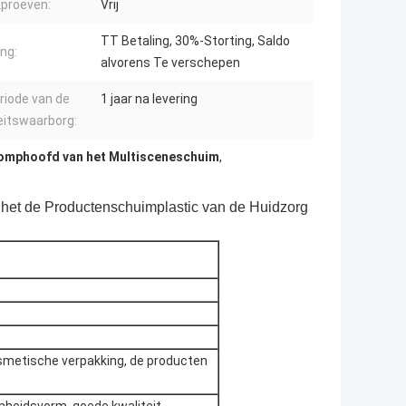
proeven:
Vrij
TT Betaling, 30%-Storting, Saldo
ing:
alvorens Te verschepen
riode van de
1 jaar na levering
eitswaarborg:
omphoofd van het Multisceneschuim
,
et de Productenschuimplastic van de Huidzorg
osmetische verpakking, de producten