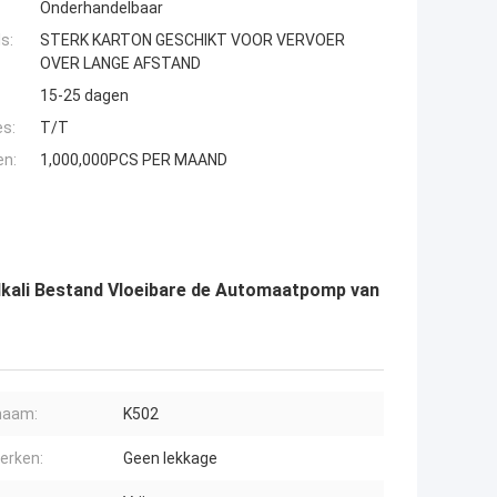
Onderhandelbaar
s:
STERK KARTON GESCHIKT VOOR VERVOER
OVER LANGE AFSTAND
15-25 dagen
es:
T/T
en:
1,000,000PCS PER MAAND
lkali Bestand Vloeibare de Automaatpomp van
naam:
K502
erken:
Geen lekkage