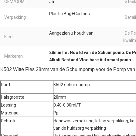
OEM/ODM:
Ja
Steek
Plastic Bag+Cartons
Verpakking:
Betal
Aangezien u houdt van
De Pe
Kleur:
kwalit
28mm het Hoofd van de Schuimpomp
,
De P
Markeren:
Alkali Bestand Vloeibare Automaatpomp
K502 Witte Fles 28mm van de Schuimpomp voor de Pomp van h
Punt
K502 schuimpomp
Halsgrootte
28mm
Lossing
0.40-0.80ml/T
Materiaal
Pp
Gebruik
Handwas verpakking, lotion verpakking, k
van de huidzorg verpakking