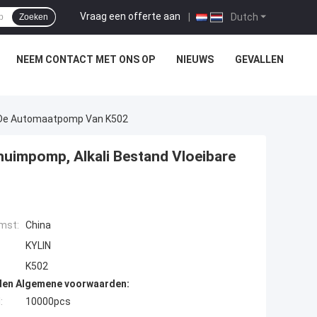
Vraag een offerte aan
|
Dutch
Zoeken
NEEM CONTACT MET ONS OP
NIEUWS
GEVALLEN
e De Automaatpomp Van K502
huimpomp, Alkali Bestand Vloeibare
mst:
China
KYLIN
K502
den Algemene voorwaarden:
:
10000pcs