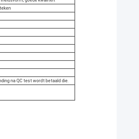
nheidsvorm, goede kwaliteit
 teken
nding na QC test wordt betaald die.