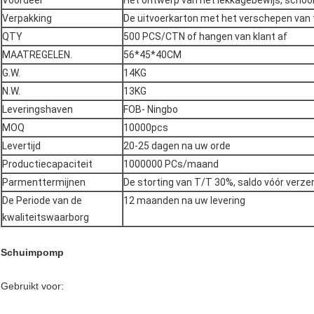
Voordeel
Het ontwerp van het lekkagebewijs, schoo
Verpakking
De uitvoerkarton met het verschepen van
QTY
500 PCS/CTN of hangen van klant af
MAATREGELEN.
56*45*40CM
G.W.
14KG
N.W.
13KG
Leveringshaven
FOB- Ningbo
MOQ
10000pcs
Levertijd
20-25 dagen na uw orde
Productiecapaciteit
1000000 PCs/maand
Parmenttermijnen
De storting van T/T 30%, saldo vóór verze
De Periode van de
12 maanden na uw levering
kwaliteitswaarborg
Schuimpomp
Gebruikt voor: