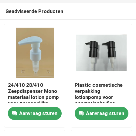
Geadviseerde Producten
24/410 28/410
Plastic cosmetische
Zeepdispenser Mono
verpakking
materiaal lotion pomp
lotionpomp voor
voor persoonlijke
cosmetische fles
verzorging
Aanvraag sturen
Aanvraag sturen