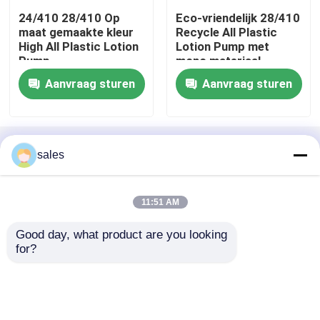
24/410 28/410 Op
Eco-vriendelijk 28/410
maat gemaakte kleur
Recycle All Plastic
Fabriekstocht
High All Plastic Lotion
Lotion Pump met
Pump
mono materiaal
Aanvraag sturen
Aanvraag sturen
Kwaliteitscontrole
Neem contact met ons op
Thuis
Ongeveer ons
Contacteer ons
Desktop Site
sales
Sitemap
Privacy Policy
Nieuws
11:51 AM
Gevallen
Kwaliteit
De Spuitbus van de parfumpomp
China
Good day, what product are you looking 
Fabriek.Copyright © 2026 NINGBO KYLIN
for?
PACKAGING SOLUTIONS CO.,LTD.. All Rights
Reserved.
De Spuitbus van de parfumpomp
De spuitbus van de trekkerpomp