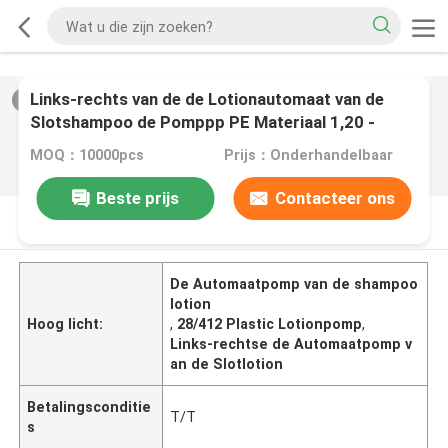
Links-rechts van de de Lotionautomaat van de
2
/
0
Slotshampoo de Pomppp PE Materiaal 1,20 -
1.50ml/T
MOQ：10000pcs
Prijs：Onderhandelbaar
Beste prijs
Contacteer ons
PRODUCTOMSCHRIJVING
De Automaatpomp van de shampoo
lotion
Hoog licht:
,
28/412 Plastic Lotionpomp
,
Links-rechtse de Automaatpomp v
an de Slotlotion
Betalingsconditie
T/T
s