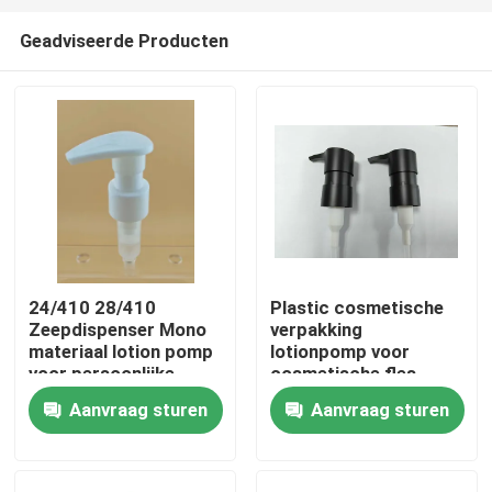
Geadviseerde Producten
24/410 28/410
Plastic cosmetische
Zeepdispenser Mono
verpakking
materiaal lotion pomp
lotionpomp voor
voor persoonlijke
cosmetische fles
verzorging
Aanvraag sturen
Aanvraag sturen