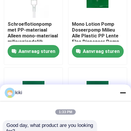
Schroeflotionpomp
Mono Lotion Pomp
met PP-materiaal
Doseerpomp Milieu
Alleen mono-materiaal
Alle Plastic PP Lente
milieuvriendelijk
Fles Dispenser Pomp
Aanvraag sturen
Aanvraag sturen
Thuis
kiki
Producten
1:33 PM
Good day, what product are you looking 
24/410 28/410 Op
Eco-vriendelijk 28/410
Over ons