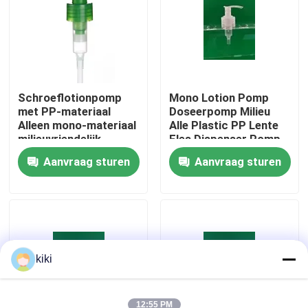
Fabriekstocht
Kwaliteitscontrole
Schroeflotionpomp
Mono Lotion Pomp
met PP-materiaal
Doseerpomp Milieu
Alleen mono-materiaal
Alle Plastic PP Lente
Neem contact met ons op
milieuvriendelijk
Fles Dispenser Pomp
Aanvraag sturen
Aanvraag sturen
Nieuws
Gevallen
De Spuitbus van de parfumpomp
kiki
De spuitbus van de trekkerpomp
12:55 PM