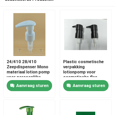
24/410 28/410
Plastic cosmetische
Zeepdispenser Mono
verpakking
materiaal lotion pomp
lotionpomp voor
voor persoonlijke
cosmetische fles
Thuis
verzorging
Aanvraag sturen
Aanvraag sturen
Producten
Over ons