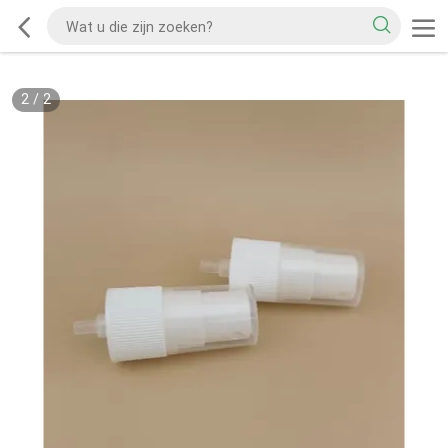
2
/
2