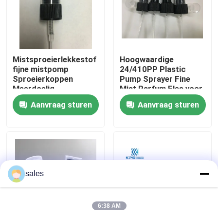
Fabriekstocht
Kwaliteitscontrole
Mistsproeierlekkestof
Hoogwaardige
fijne mistpomp
24/410PP Plastic
Sproeierkoppen
Pump Sprayer Fine
Meerdoelig
Mist Parfum Fles voor
Neem contact met ons op
herbruikbaar K304
huidverzorging Serum
Aanvraag sturen
Aanvraag sturen
Lotion Shampoo
Nieuws
Gevallen
sales
De Spuitbus van de parfumpomp
6:38 AM
De spuitbus van de trekkerpomp