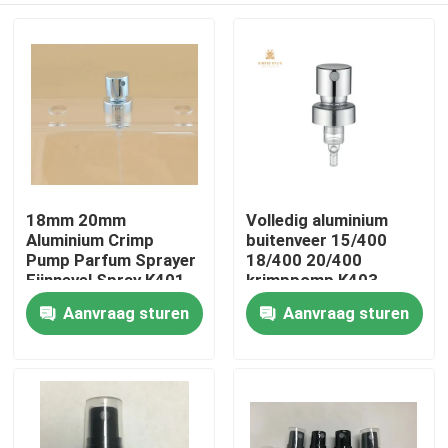
18mm 20mm
Volledig aluminium
Aluminium Crimp
buitenveer 15/400
Pump Parfum Sprayer
18/400 20/400
Fijnnevel Spray K401
krimppomp K403
Aanvraag sturen
Aanvraag sturen
Thuis
Producten
Over ons