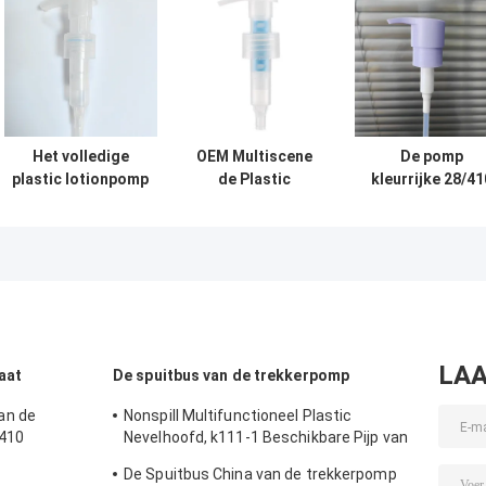
Het volledige
OEM Multiscene
De pomp
plastic lotionpomp
de Plastic
kleurrijke 28/41
ECO
Bovenkanten van
24/410 volledig
vriendschappelijke
de
steen van de
verbazen voor het
Pompautomaat,
Macaronlotion
recycling van
k212-1
slechts pp-PE
Multifunctie
Monomateriaal
24mm
Lotionpomp
LAA
aat
De spuitbus van de trekkerpomp
an de
Nonspill Multifunctioneel Plastic
 410
Nevelhoofd, k111-1 Beschikbare Pijp van
de Neveltrekker
De Spuitbus China van de trekkerpomp