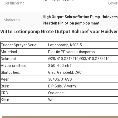
ISO9001/ISO14001
Certificering:
Lever
High Output Schroeflotion Pump
,
Huidverz
Markeren:
Plastiek PP lotion pomp op maat
Witte Lotionpomp Grote Output Schroef voor Huidve
Trigger Sprayer Serie:
Lotionpomp, K206-5
Materiaal:
Plastic PP voor Lotionpomp
Nekmaat:
Ø28/410,Ø31/410,Ø33/410,Ø38/410
Afvoersnelheid:
3.50-4.00ml/T
Sluitopties:
Glad, Geribbeld, CRC
Veer:
304SS, 316SS
Buis:
DIP Buis, V-vorm
CRC:
Optioneel
Kleur:
Wit