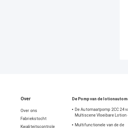
Over
De Pomp van de lotionautom
De Automaatpomp 2CC 24 v
Over ons
Multiscene Vloeibare Lotion
Fabriekstocht
Rekupereerbare K205
Multifunctionele van de de
Kwaliteitscontrole