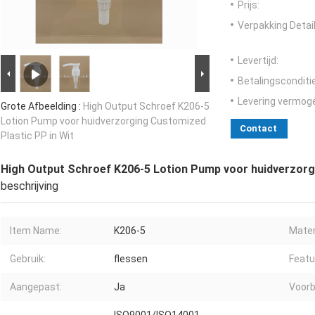
Prijs:
Verpakking Detail
Levertijd:
Betalingsconditi
Levering vermog
Grote Afbeelding :
High Output Schroef K206-5
Lotion Pump voor huidverzorging Customized
Contact
Plastic PP in Wit
High Output Schroef K206-5 Lotion Pump voor huidverzorgi
beschrijving
Item Name:
K206-5
Mater
Gebruik:
flessen
Featu
Aangepast:
Ja
Voorb