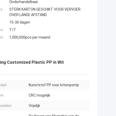
Onderhandelbaar
s:
STERK KARTON GESCHIKT VOOR VERVOER
OVER LANGE AFSTAND
15-30 dagen
es:
T/T
en:
1,000,000pcs per maand
ng Customized Plastic PP in Wit
iaal:
Kunststof PP voor lotionpomp
re:
CRC mogelijk
eelden:
Vrijelijk