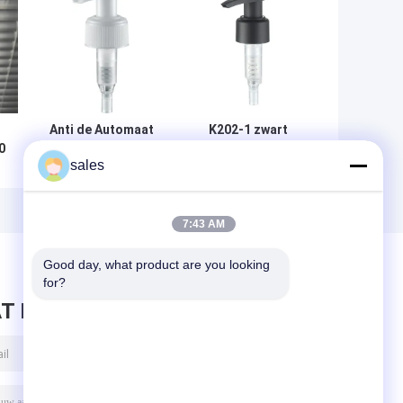
Anti de Automaat
K202-1 zwart
0
Hoogste k203-2
Opnieuw te
sales
e
Lekvrije Opnieuw
gebruiken Matte
te gebruiken Met
Lotion Dispenser
de wijzers van de
Pump
klok mee van de
Multipurpose
7:43 AM
Roompomp
Good day, what product are you looking 
for?
T BERICHT ACHTER