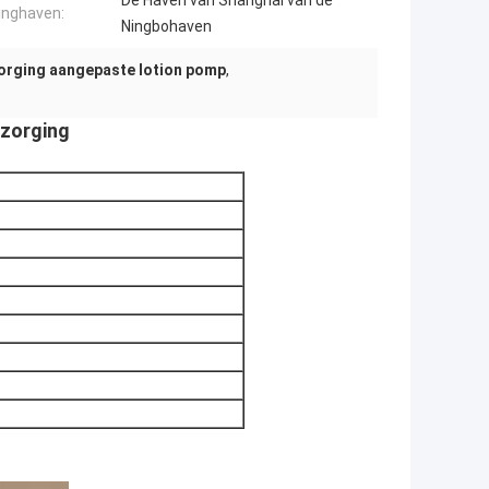
De Haven van Shanghai van de
inghaven:
Ningbohaven
orging aangepaste lotion pomp
,
rzorging