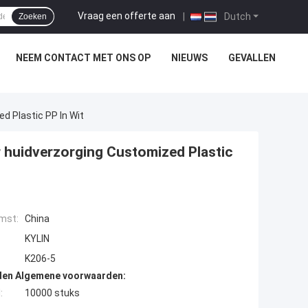
Vraag een offerte aan
|
Dutch
Zoeken
NEEM CONTACT MET ONS OP
NIEUWS
GEVALLEN
d Plastic PP In Wit
 huidverzorging Customized Plastic
mst:
China
KYLIN
K206-5
den Algemene voorwaarden:
:
10000 stuks