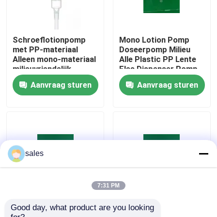
Fabriekstocht
Schroeflotionpomp
Mono Lotion Pomp
met PP-materiaal
Doseerpomp Milieu
Kwaliteitscontrole
Alleen mono-materiaal
Alle Plastic PP Lente
milieuvriendelijk
Fles Dispenser Pomp
Aanvraag sturen
Aanvraag sturen
Neem contact met ons op
Nieuws
Gevallen
sales
De Spuitbus van de parfumpomp
7:31 PM
Good day, what product are you looking 
24/410 28/410 Op
Eco-vriendelijk 28/410
De spuitbus van de trekkerpomp