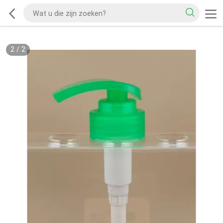
2
/
2