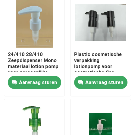
24/410 28/410
Plastic cosmetische
Zeepdispenser Mono
verpakking
materiaal lotion pomp
lotionpomp voor
voor persoonlijke
cosmetische fles
verzorging
Aanvraag sturen
Aanvraag sturen
Thuis
Producten
Over ons