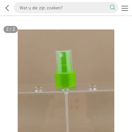
2
/
2