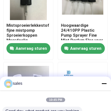
Fabriekstocht
Mistsproeierlekkestof
Hoogwaardige
Kwaliteitscontrole
fijne mistpomp
24/410PP Plastic
Sproeierkoppen
Pump Sprayer Fine
Meerdoelig
Mist Parfum Fles voor
herbruikbaar K304
huidverzorging Serum
Neem contact met ons op
Aanvraag sturen
Aanvraag sturen
Lotion Shampoo
Nieuws
Gevallen
sales
De Spuitbus van de parfumpomp
10:45 PM
De spuitbus van de trekkerpomp