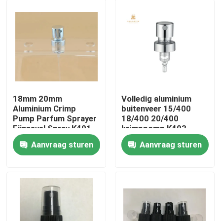
18mm 20mm
Volledig aluminium
Aluminium Crimp
buitenveer 15/400
Pump Parfum Sprayer
18/400 20/400
Fijnnevel Spray K401
krimppomp K403
Aanvraag sturen
Aanvraag sturen
Thuis
Producten
Over ons