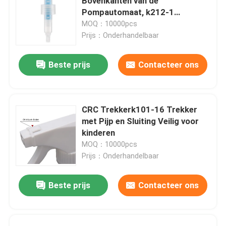
Bovenkanten van de
Pompautomaat, k212-1
Multifunctie 24mm Lotionpomp
MOQ：10000pcs
Prijs：Onderhandelbaar
Beste prijs
Contacteer ons
CRC Trekkerk101-16 Trekker
met Pijp en Sluiting Veilig voor
kinderen
MOQ：10000pcs
Prijs：Onderhandelbaar
Beste prijs
Contacteer ons