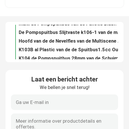
De Pompspuitbus Slijtvaste k106-1 van de mist ultra Fijne Trekker voor Schoonheidsmiddelen
Hoofd van de de Nevelfles van de Multiscene recycleerde het Plastic Trekker ultra Boete
Fabriekstocht
K103B al Plastic van de de Spuitbus1.5cc Output van de Trekkerpomp Multifunctionele Nonspill
K104 de Pompspuitbus 28mm van de Schuimtrekker 1.20cc-Output Dubbele Sluier
Kwaliteitscontrole
Dubbele van de de Trekker Hoofd, Multifunctionele Nevel van de Sluier1.5cc Nevel de Pijptrekker
ODM de Plastic Pomp van de de Pomp Nonspill Vervanging van de Zeepautomaat voor Lotionfles
Neem contact met ons op
Van de de Automaatpomp van de aluminiumlotion de Vervangings Multifunctionele Duurzaam
Bamboe 24mm van de de Pomp de Plastic Multifunctie van de Lotionautomaat Rode Kleur
Nieuws
Anti de Automaat Hoogste k203-2 Lekvrije Opnieuw te gebruiken Met de wijzers van de klok mee van de Roompomp
Laat een bericht achter
OEM Nonspill Vloeibare Lekvrije de Pompvervanging van de Zeepautomaat
We bellen je snel terug!
Gevallen
ODM de Antibovenkant Met de wijzers van de klok mee van de Lotionpomp, K203 Gerecycleerde Zeep en Lotionpomp
De opnieuw te gebruiken PE Bovenkanten van de de Automaatpomp van de Vervangingszeep, Rekupereerbare de Lotionpompen van K204 2CC
De praktische 4CC-Pomp van de Schroeflotion, Multiscene-de Pompbovenkanten van de Zeepautomaat
De Spuitbus van de parfumpomp
LDPE de Plastic Pomp van de Lotionautomaat Multifunctioneel voor Ontsmettingsmiddel
Multi van de de Lotionautomaat van de Scènezeep LDPE van de de Vervangingspomp Gerecycleerd Materiaal
De spuitbus van de trekkerpomp