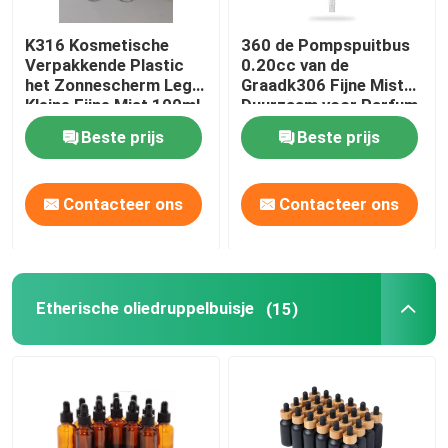
K316 Kosmetische
360 de Pompspuitbus
Verpakkende Plastic
0.20cc van de
het Zonnescherm Lege
Graadk306 Fijne Mist
Kleine Fijne Mist 100ml
Duurzaam voor Parfum
125ml van
Beste prijs
Beste prijs
Huisdierenflessen
Contacteer ons
Contacteer ons
Etherische oliedruppelbuisje
(15)