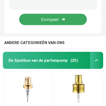
Nonspill Witte Pomp van de Lotionautomaat Lekvrij met Lange Pijp k207-3
Multiscene Duurzame Automaat Zonder lucht 50 Ml, van de de Luchtpomp van K1309 de Niet-toxische Kosmetische Flessen
De fijne Spuitbus van de Mistpomp
ISO9001 plastic Fijne de Spuitbusk302 Multifunctionele Nonspill van de Mistpomp
LDPE K304 Zwarte Fijne Mistspuitbussen Slijtvaste Multiscene
Etherische oliedruppelbuisje
De Pomp van de lotionautomaat
ANDERE CATEGORIEËN VAN ONS
Kosmetische Behandelingspompen
De Spuitbus van de parfumpomp
(25)
Schuimplasticpomp
Middel om nagellak te verwijderenpomp
pompfles zonder lucht