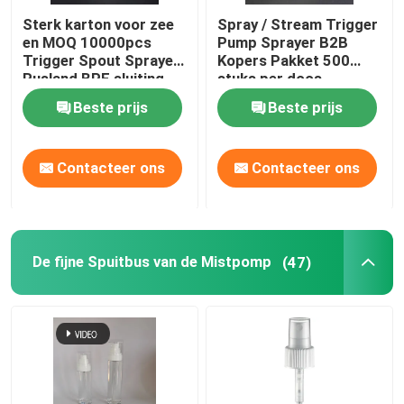
Sterk karton voor zee
Spray / Stream Trigger
en MOQ 10000pcs
Pump Sprayer B2B
Trigger Spout Sprayer
Kopers Pakket 500
Rusland BPF sluiting
stuks per doos
Beste prijs
Beste prijs
Contacteer ons
Contacteer ons
De fijne Spuitbus van de Mistpomp
(47)