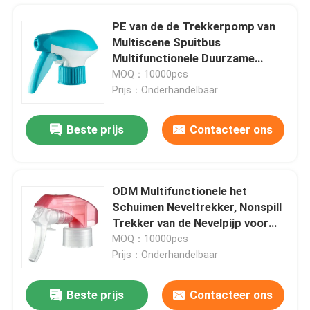
PE van de de Trekkerpomp van
Multiscene Spuitbus
Multifunctionele Duurzame
k108-1
MOQ：10000pcs
Prijs：Onderhandelbaar
Beste prijs
Contacteer ons
ODM Multifunctionele het
Schuimen Neveltrekker, Nonspill
Thuis
Trekker van de Nevelpijp voor
Fles
MOQ：10000pcs
Prijs：Onderhandelbaar
Producten
Beste prijs
Contacteer ons
Multi de Pompspuitbus van de Functie Blauwe Trekker Multifunctioneel voor Autowasserette
Over ons