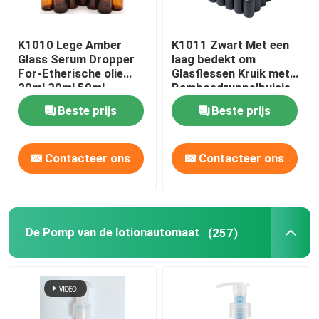
K1010 Lege Amber
K1011 Zwart Met een
Glass Serum Dropper
laag bedekt om
For-Etherische olie
Glasflessen Kruik met
20ml 30ml 50ml
Bamboedruppelbuisje
GLB
Beste prijs
Beste prijs
Contacteer ons
Contacteer ons
De Pomp van de lotionautomaat
(257)