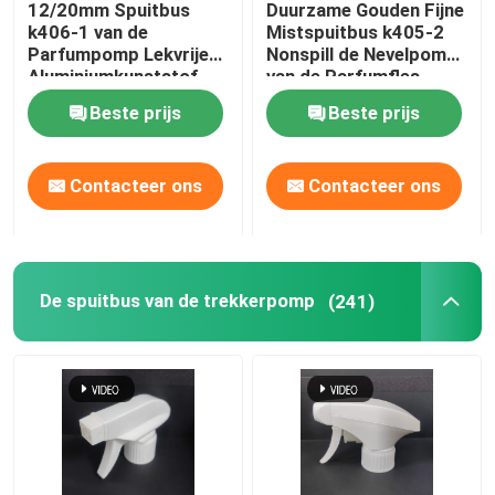
12/20mm Spuitbus
Duurzame Gouden Fijne
k406-1 van de
Mistspuitbus k405-2
Creditcardspuitbus
Parfumpomp Lekvrije
Nonspill de Nevelpomp
Aluminiumkunststof
van de Parfumfles
Beste prijs
Beste prijs
Pen Perfume Spray
Contacteer ons
Contacteer ons
Plastic GLB
Deodorantstok
De spuitbus van de trekkerpomp
(241)
Kunststof crèmepomp
Glazen fles