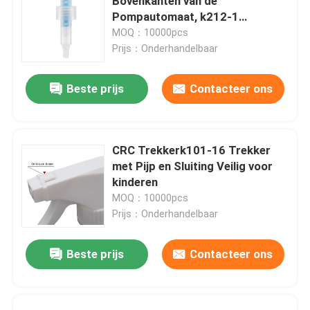
Bovenkanten van de
Pompautomaat, k212-1
Multifunctie 24mm Lotionpomp
MOQ：10000pcs
Prijs：Onderhandelbaar
Beste prijs
Contacteer ons
CRC Trekkerk101-16 Trekker
met Pijp en Sluiting Veilig voor
kinderen
MOQ：10000pcs
Prijs：Onderhandelbaar
Beste prijs
Contacteer ons