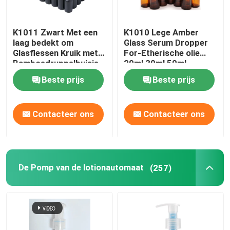
K1011 Zwart Met een
K1010 Lege Amber
laag bedekt om
Glass Serum Dropper
Glasflessen Kruik met
For-Etherische olie
Bamboedruppelbuisje
20ml 30ml 50ml
GLB
Beste prijs
Beste prijs
Contacteer ons
Contacteer ons
De Pomp van de lotionautomaat
(257)