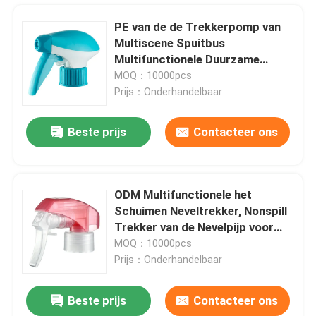
PE van de de Trekkerpomp van
Multiscene Spuitbus
Multifunctionele Duurzame
k108-1
MOQ：10000pcs
Prijs：Onderhandelbaar
Beste prijs
Contacteer ons
ODM Multifunctionele het
Schuimen Neveltrekker, Nonspill
Thuis
Trekker van de Nevelpijp voor
Fles
MOQ：10000pcs
Prijs：Onderhandelbaar
Producten
Beste prijs
Contacteer ons
Multi de Pompspuitbus van de Functie Blauwe Trekker Multifunctioneel voor Autowasserette
Over ons