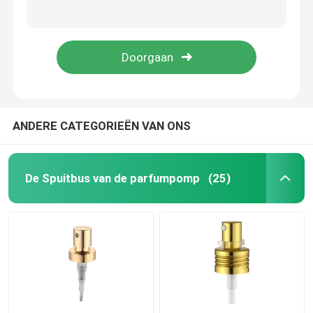
Nonspill Witte Pomp van de Lotionautomaat Lekvrij met Lange Pijp k207-3
Multiscene Duurzame Automaat Zonder lucht 50 Ml, van de de Luchtpomp van K1309 de Niet-toxische Kosmetische Flessen
De fijne Spuitbus van de Mistpomp
ISO9001 plastic Fijne de Spuitbusk302 Multifunctionele Nonspill van de Mistpomp
LDPE K304 Zwarte Fijne Mistspuitbussen Slijtvaste Multiscene
Etherische oliedruppelbuisje
De Pomp van de lotionautomaat
ANDERE CATEGORIEËN VAN ONS
Kosmetische Behandelingspompen
De Spuitbus van de parfumpomp
(25)
Schuimplasticpomp
Middel om nagellak te verwijderenpomp
pompfles zonder lucht