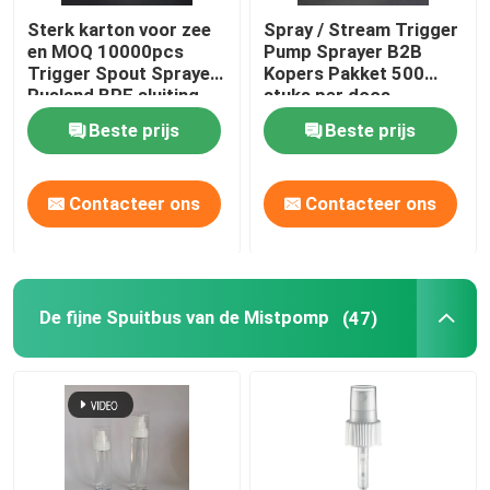
Sterk karton voor zee
Spray / Stream Trigger
en MOQ 10000pcs
Pump Sprayer B2B
Trigger Spout Sprayer
Kopers Pakket 500
Rusland BPF sluiting
stuks per doos
Beste prijs
Beste prijs
Contacteer ons
Contacteer ons
De fijne Spuitbus van de Mistpomp
(47)