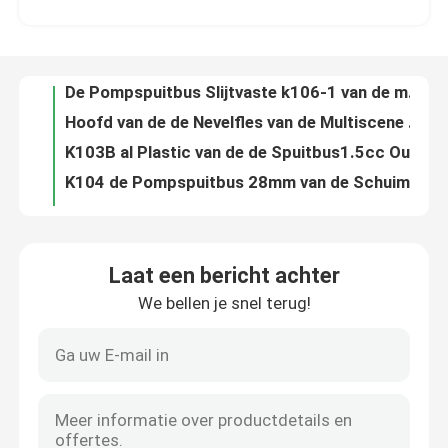
De Pompspuitbus Slijtvaste k106-1 van de mist ultra Fijne Trekker voor Schoonheidsmiddelen
Hoofd van de de Nevelfles van de Multiscene recycleerde het Plastic Trekker ultra Boete
Fabriekstocht
K103B al Plastic van de de Spuitbus1.5cc Output van de Trekkerpomp Multifunctionele Nonspill
K104 de Pompspuitbus 28mm van de Schuimtrekker 1.20cc-Output Dubbele Sluier
Kwaliteitscontrole
Dubbele van de de Trekker Hoofd, Multifunctionele Nevel van de Sluier1.5cc Nevel de Pijptrekker
ODM de Plastic Pomp van de de Pomp Nonspill Vervanging van de Zeepautomaat voor Lotionfles
Neem contact met ons op
Van de de Automaatpomp van de aluminiumlotion de Vervangings Multifunctionele Duurzaam
Bamboe 24mm van de de Pomp de Plastic Multifunctie van de Lotionautomaat Rode Kleur
Nieuws
Anti de Automaat Hoogste k203-2 Lekvrije Opnieuw te gebruiken Met de wijzers van de klok mee van de Roompomp
Laat een bericht achter
OEM Nonspill Vloeibare Lekvrije de Pompvervanging van de Zeepautomaat
We bellen je snel terug!
Gevallen
ODM de Antibovenkant Met de wijzers van de klok mee van de Lotionpomp, K203 Gerecycleerde Zeep en Lotionpomp
De opnieuw te gebruiken PE Bovenkanten van de de Automaatpomp van de Vervangingszeep, Rekupereerbare de Lotionpompen van K204 2CC
De praktische 4CC-Pomp van de Schroeflotion, Multiscene-de Pompbovenkanten van de Zeepautomaat
De Spuitbus van de parfumpomp
LDPE de Plastic Pomp van de Lotionautomaat Multifunctioneel voor Ontsmettingsmiddel
Multi van de de Lotionautomaat van de Scènezeep LDPE van de de Vervangingspomp Gerecycleerd Materiaal
De spuitbus van de trekkerpomp