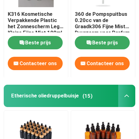
K316 Kosmetische
360 de Pompspuitbus
Verpakkende Plastic
0.20cc van de
het Zonnescherm Lege
Graadk306 Fijne Mist
Kleine Fijne Mist 100ml
Duurzaam voor Parfum
125ml van
Beste prijs
Beste prijs
Huisdierenflessen
Contacteer ons
Contacteer ons
Etherische oliedruppelbuisje
(15)