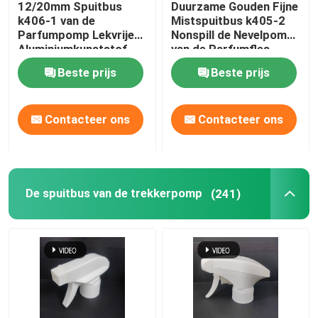
12/20mm Spuitbus
Duurzame Gouden Fijne
k406-1 van de
Mistspuitbus k405-2
Creditcardspuitbus
Parfumpomp Lekvrije
Nonspill de Nevelpomp
Aluminiumkunststof
van de Parfumfles
Beste prijs
Beste prijs
Pen Perfume Spray
Contacteer ons
Contacteer ons
Plastic GLB
Deodorantstok
De spuitbus van de trekkerpomp
(241)
Kunststof crèmepomp
Glazen fles