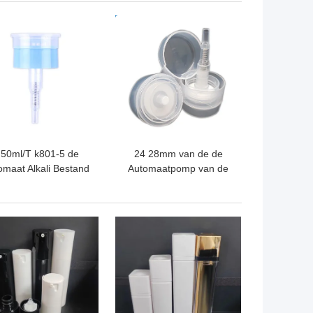
Schuimautomaat
TE PRIJS
BESTE PRIJS
.50ml/T k801-5 de
24 28mm van de de
omaat Alkali Bestand
Automaatpomp van de
nieuw te gebruiken
Acetonpomp de Make-
van de Middel om
upvlekkenmiddel
nagellak te
Multifunctionele k801-4
TE PRIJS
BESTE PRIJS
verwijderenpomp