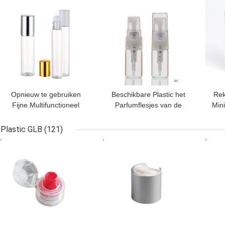
BESTE PRIJS
BESTE PRIJS
BES
middel
K1108 de Nevelfles
Opnieuw te gebruiken
Beschikbare Plastic het
Rek
Fijne Multifunctioneel
Parfumflesjes van de
Min
van Mini Glass Pen
Steekproefgrootte,
Perfume Spray K1210
K1209 Niet-toxisch Mini
H
Plastic GLB
(121)
ultra
Perfume Bottle
BESTE PRIJS
BESTE PRIJS
BES