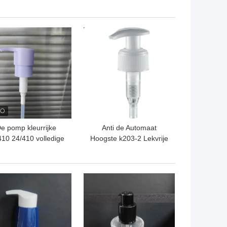
Multifunctionele
oliepipet, Niet-toxisch
uurzaam van het
Kosmetisch de
Etherische
Flessendruppelbuisje
TE PRIJS
BESTE PRIJS
oliedruppelbuisje
van K1008
e pomp kleurrijke
Anti de Automaat
410 24/410 volledige
Hoogste k203-2 Lekvrije
steen van de
Opnieuw te gebruiken
Macaronlotion
Met de wijzers van de
klok mee van de
TE PRIJS
BESTE PRIJS
Roompomp