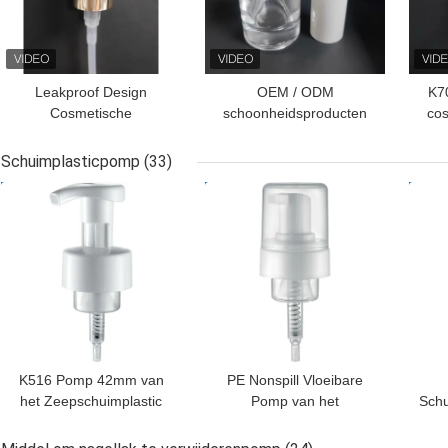
Leakproof Design
OEM / ODM
K7
Cosmetische
schoonheidsproducten
cos
behandeling pompen
pompen met
Aluminium lichaam Vrije
lekkagebestendige
Schuimplasticpomp
(33)
monsters K702-1
ontwerp
BESTE PRIJS
BESTE PRIJS
BES
K516 Pomp 42mm van
PE Nonspill Vloeibare
het Zeepschuimplastic
Pomp van het
Sch
Multifunctioneel voor
Zeepschuim,
Re
Schoonheidsmiddelen
Multifunctionele de