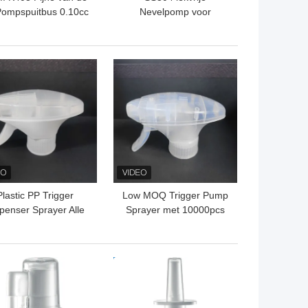
Pompspuitbus 0.10cc
Nevelpomp voor
 het Mistparfum het
Duurzame
inium Zilveren Kleur
Parfumflessen k405-1
TE PRIJS
BESTE PRIJS
Plastic PP Trigger
Low MOQ Trigger Pump
penser Sprayer Alle
Sprayer met 10000pcs
leuren selectie met
voor gemakkelijke
rouwbare prestaties
hantering
TE PRIJS
BESTE PRIJS