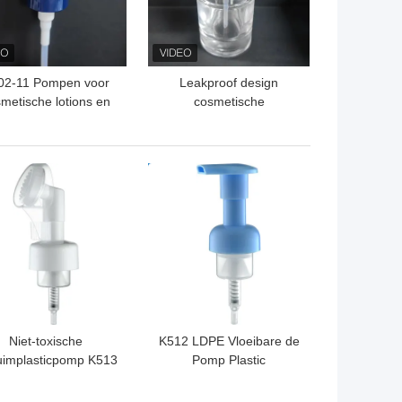
02-11 Pompen voor
Leakproof design
metische lotions en
cosmetische
crèmes
behandeling pompen
krijgen gratis monsters
van de
TE PRIJS
BESTE PRIJS
gezichtsverzorging
Niet-toxische
K512 LDPE Vloeibare de
uimplasticpomp K513
Pomp Plastic
kupereerbaar voor
Multifunctionele Lekvrije
Gezichtswas
Blauwe Kleur van de