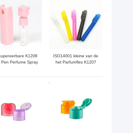
TE PRIJS
BESTE PRIJS
upereerbare K1208
ISO14001 kleine van de
i Pen Perfume Spray
het Parfumfles K1207
10ml Lekvrij voor
van de Reisgrootte
anddesinfecterend
Nonspill Multifunctioneel
middel
TE PRIJS
BESTE PRIJS