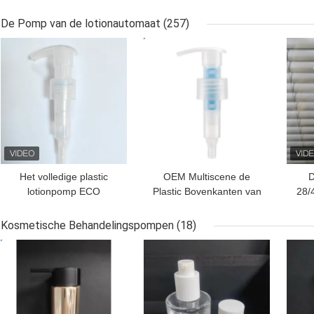
Glasflessen Kruik met
For-Etherische olie 20ml
Bamboedruppelbuisje
30ml 50ml
D
De Pomp van de lotionautomaat
(257)
GLB
BESTE PRIJS
BESTE PRIJS
BES
Het volledige plastic
OEM Multiscene de
D
lotionpomp ECO
Plastic Bovenkanten van
28/
vriendschappelijke
de Pompautomaat,
verbazen voor het
k212-1 Multifunctie
Kosmetische Behandelingspompen
(18)
recycling van slechts pp-
24mm Lotionpomp
BESTE PRIJS
BESTE PRIJS
BES
PE Monomateriaal