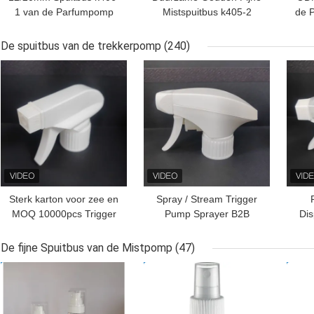
1 van de Parfumpomp
Mistspuitbus k405-2
de 
Lekvrije
Nonspill de Nevelpomp
van
Aluminiumkunststof
van de Parfumfles
Alum
De spuitbus van de trekkerpomp
(240)
BESTE PRIJS
BESTE PRIJS
BES
Sterk karton voor zee en
Spray / Stream Trigger
MOQ 10000pcs Trigger
Pump Sprayer B2B
Dis
Spout Sprayer Rusland
Kopers Pakket 500 stuks
k
BPF sluiting
per doos
bet
De fijne Spuitbus van de Mistpomp
(47)
BESTE PRIJS
BESTE PRIJS
BES