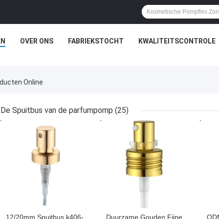
EN
OVER ONS
FABRIEKSTOCHT
KWALITEITSCONTROLE
ducten Online
De Spuitbus van de parfumpomp
(25)
BESTE PRIJS
BESTE PRIJS
BES
12/20mm Spuitbus k406-
Duurzame Gouden Fijne
ODM