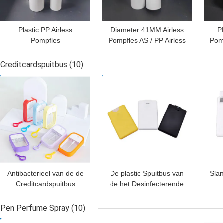
Plastic PP Airless
Diameter 41MM Airless
P
Pompfles
Pompfles AS / PP Airless
Pom
Multifunctioneel Voor
Dispenserfles
1
Crème ALS Vervangbare
Schroefafdichting
Creditcardspuitbus
(10)
Dispenser
BESTE PRIJS
BESTE PRIJS
BES
Antibacterieel van de de
De plastic Spuitbus van
Slan
Creditcardspuitbus
de het Desinfecterende
K1110 van 50ml het
middelzak van de
C
HUISDIERENsilicone
Parfumhand, van de de
Pen Perfume Spray
(10)
voor Handdesinfecterend
Creditcardgrootte van