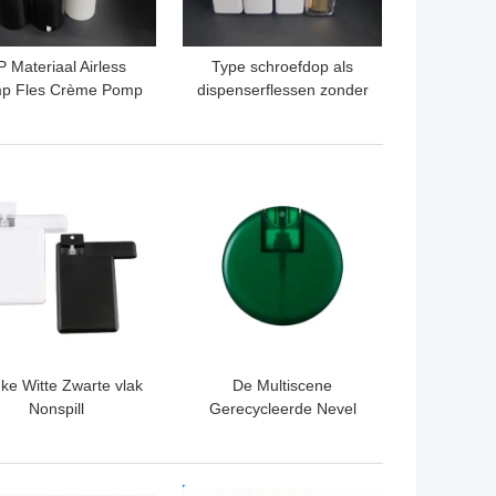
P Materiaal Airless
Type schroefdop als
p Fles Crème Pomp
dispenserflessen zonder
5ML / 30ML / 50ML
lucht voor crème 15ML /
30ML / 50ML
TE PRIJS
BESTE PRIJS
ke Witte Zwarte vlak
De Multiscene
Nonspill
Gerecycleerde Nevel
reditcardspuitbus
K1107 van Sanitiser van
K1109 20ml
de Creditcardhand om
Vorm