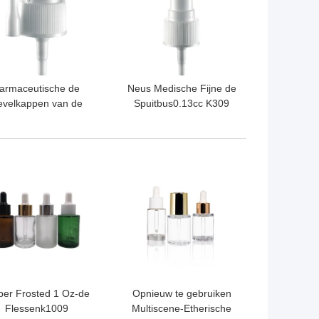
armaceutische de
Neus Medische Fijne de
evelkappen van de
Spuitbus0.13cc K309
lmist, Bovenkant van
Witte Kleur van de
e de Mistnevel van
Mistpomp
K310B de
TE PRIJS
BESTE PRIJS
ltifunctionele Fijne
er Frosted 1 Oz-de
Opnieuw te gebruiken
Flessenk1009
Multiscene-Etherische