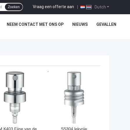
Vraag een offerte aan
|
Dutch
Zoeken
NEEM CONTACT MET ONS OP
NIEUWS
GEVALLEN
TE PRIJS
BESTE PRIJS
 K403 Fijne van de
SS304 lekvrije