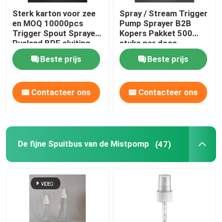
Sterk karton voor zee
Spray / Stream Trigger
en MOQ 10000pcs
Pump Sprayer B2B
Trigger Spout Sprayer
Kopers Pakket 500
Rusland BPF sluiting
stuks per doos
Beste prijs
Beste prijs
Contacteer ons
Contacteer ons
De fijne Spuitbus van de Mistpomp
(47)