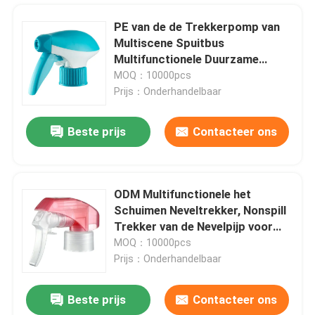
PE van de de Trekkerpomp van
Multiscene Spuitbus
Multifunctionele Duurzame
k108-1
MOQ：10000pcs
Prijs：Onderhandelbaar
Beste prijs
Contacteer ons
ODM Multifunctionele het
Schuimen Neveltrekker, Nonspill
Thuis
Trekker van de Nevelpijp voor
Fles
MOQ：10000pcs
Prijs：Onderhandelbaar
Producten
Beste prijs
Contacteer ons
Multi de Pompspuitbus van de Functie Blauwe Trekker Multifunctioneel voor Autowasserette
Over ons