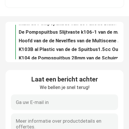
De Pompspuitbus Slijtvaste k106-1 van de mist ultra Fijne Trekker voor Schoonheidsmiddelen
Hoofd van de de Nevelfles van de Multiscene recycleerde het Plastic Trekker ultra Boete
Fabriekstocht
K103B al Plastic van de de Spuitbus1.5cc Output van de Trekkerpomp Multifunctionele Nonspill
K104 de Pompspuitbus 28mm van de Schuimtrekker 1.20cc-Output Dubbele Sluier
Kwaliteitscontrole
Dubbele van de de Trekker Hoofd, Multifunctionele Nevel van de Sluier1.5cc Nevel de Pijptrekker
ODM de Plastic Pomp van de de Pomp Nonspill Vervanging van de Zeepautomaat voor Lotionfles
Neem contact met ons op
Van de de Automaatpomp van de aluminiumlotion de Vervangings Multifunctionele Duurzaam
Bamboe 24mm van de de Pomp de Plastic Multifunctie van de Lotionautomaat Rode Kleur
Nieuws
Anti de Automaat Hoogste k203-2 Lekvrije Opnieuw te gebruiken Met de wijzers van de klok mee van de Roompomp
Laat een bericht achter
OEM Nonspill Vloeibare Lekvrije de Pompvervanging van de Zeepautomaat
We bellen je snel terug!
Gevallen
ODM de Antibovenkant Met de wijzers van de klok mee van de Lotionpomp, K203 Gerecycleerde Zeep en Lotionpomp
De opnieuw te gebruiken PE Bovenkanten van de de Automaatpomp van de Vervangingszeep, Rekupereerbare de Lotionpompen van K204 2CC
De praktische 4CC-Pomp van de Schroeflotion, Multiscene-de Pompbovenkanten van de Zeepautomaat
De Spuitbus van de parfumpomp
LDPE de Plastic Pomp van de Lotionautomaat Multifunctioneel voor Ontsmettingsmiddel
Multi van de de Lotionautomaat van de Scènezeep LDPE van de de Vervangingspomp Gerecycleerd Materiaal
De spuitbus van de trekkerpomp