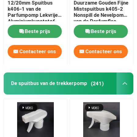
12/20mm Spuitbus
Duurzame Gouden Fijne
k406-1 van de
Mistspuitbus k405-2
Creditcardspuitbus
Parfumpomp Lekvrije
Nonspill de Nevelpomp
Aluminiumkunststof
van de Parfumfles
Beste prijs
Beste prijs
Pen Perfume Spray
Contacteer ons
Contacteer ons
Plastic GLB
Deodorantstok
De spuitbus van de trekkerpomp
(241)
Kunststof crèmepomp
Glazen fles