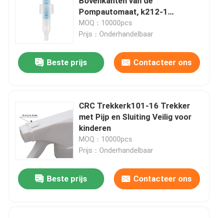
Bovenkanten van de
Pompautomaat, k212-1
Multifunctie 24mm Lotionpomp
MOQ：10000pcs
Prijs：Onderhandelbaar
Beste prijs
Contacteer ons
CRC Trekkerk101-16 Trekker
met Pijp en Sluiting Veilig voor
kinderen
MOQ：10000pcs
Prijs：Onderhandelbaar
Beste prijs
Contacteer ons