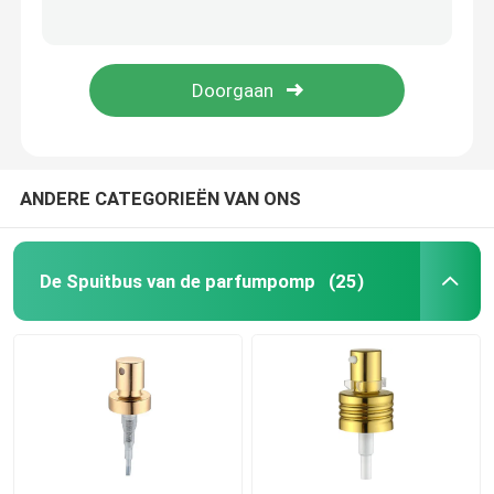
Nonspill Witte Pomp van de Lotionautomaat Lekvrij met Lange Pijp k207-3
Multiscene Duurzame Automaat Zonder lucht 50 Ml, van de de Luchtpomp van K1309 de Niet-toxische Kosmetische Flessen
De fijne Spuitbus van de Mistpomp
ISO9001 plastic Fijne de Spuitbusk302 Multifunctionele Nonspill van de Mistpomp
LDPE K304 Zwarte Fijne Mistspuitbussen Slijtvaste Multiscene
Etherische oliedruppelbuisje
De Pomp van de lotionautomaat
ANDERE CATEGORIEËN VAN ONS
Kosmetische Behandelingspompen
De Spuitbus van de parfumpomp
(25)
Schuimplasticpomp
Middel om nagellak te verwijderenpomp
pompfles zonder lucht