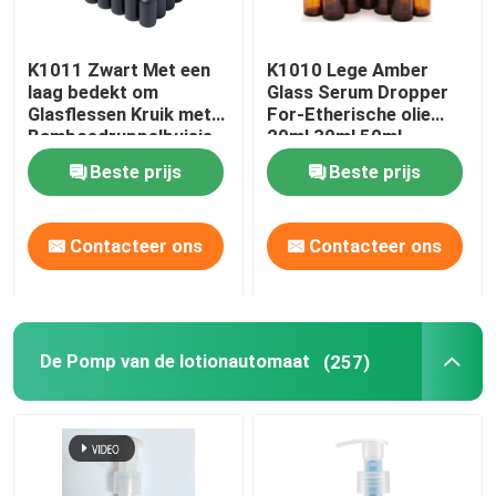
K1011 Zwart Met een
K1010 Lege Amber
laag bedekt om
Glass Serum Dropper
Glasflessen Kruik met
For-Etherische olie
Bamboedruppelbuisje
20ml 30ml 50ml
GLB
Beste prijs
Beste prijs
Contacteer ons
Contacteer ons
De Pomp van de lotionautomaat
(257)