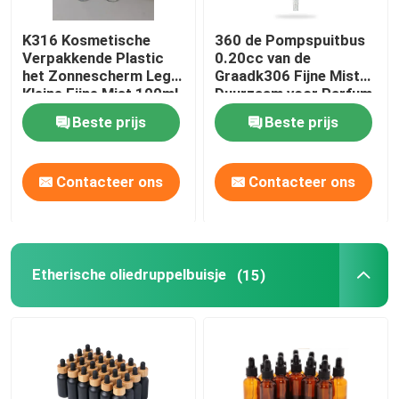
K316 Kosmetische
360 de Pompspuitbus
Verpakkende Plastic
0.20cc van de
het Zonnescherm Lege
Graadk306 Fijne Mist
Kleine Fijne Mist 100ml
Duurzaam voor Parfum
125ml van
Beste prijs
Beste prijs
Huisdierenflessen
Contacteer ons
Contacteer ons
Etherische oliedruppelbuisje
(15)