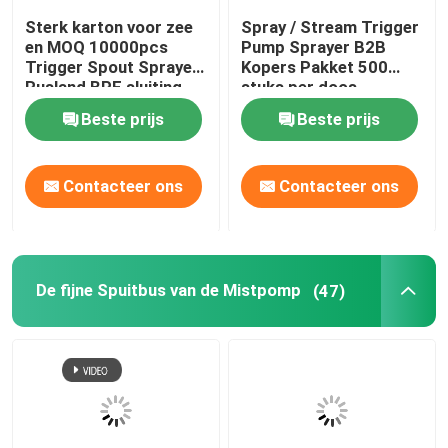
Sterk karton voor zee
Spray / Stream Trigger
en MOQ 10000pcs
Pump Sprayer B2B
Trigger Spout Sprayer
Kopers Pakket 500
Rusland BPF sluiting
stuks per doos
Beste prijs
Beste prijs
Contacteer ons
Contacteer ons
De fijne Spuitbus van de Mistpomp
(47)