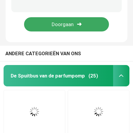
Nonspill Witte Pomp van de Lotionautomaat Lekvrij met Lange Pijp k207-3
Multiscene Duurzame Automaat Zonder lucht 50 Ml, van de de Luchtpomp van K1309 de Niet-toxische Kosmetische Flessen
De fijne Spuitbus van de Mistpomp
ISO9001 plastic Fijne de Spuitbusk302 Multifunctionele Nonspill van de Mistpomp
LDPE K304 Zwarte Fijne Mistspuitbussen Slijtvaste Multiscene
Etherische oliedruppelbuisje
De Pomp van de lotionautomaat
ANDERE CATEGORIEËN VAN ONS
Kosmetische Behandelingspompen
De Spuitbus van de parfumpomp
(25)
Schuimplasticpomp
Middel om nagellak te verwijderenpomp
pompfles zonder lucht