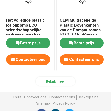
Het volledige plastic
OEM Multiscene de
lotionpomp ECO
Plastic Bovenkanten
vriendschappelijke
van de Pompautomaat,
verbazen voor het
k212-1 Multifunctie
recycling van slechts
24mm Lotionpomp
Beste prijs
Beste prijs
pp-PE Monomateriaal
Contacteer ons
Contacteer ons
Bekijk meer
Thuis
Ongeveer ons
Contacteer ons
Desktop Site
Sitemap
Privacy Policy