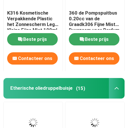
K316 Kosmetische
360 de Pompspuitbus
Verpakkende Plastic
0.20cc van de
het Zonnescherm Lege
Graadk306 Fijne Mist
Kleine Fijne Mist 100ml
Duurzaam voor Parfum
125ml van
Beste prijs
Beste prijs
Huisdierenflessen
Contacteer ons
Contacteer ons
Etherische oliedruppelbuisje
(15)