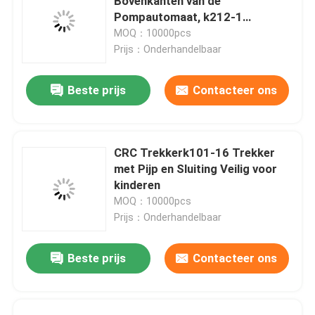
Bovenkanten van de
Pompautomaat, k212-1
Multifunctie 24mm Lotionpomp
MOQ：10000pcs
Prijs：Onderhandelbaar
Beste prijs
Contacteer ons
CRC Trekkerk101-16 Trekker
met Pijp en Sluiting Veilig voor
kinderen
MOQ：10000pcs
Prijs：Onderhandelbaar
Beste prijs
Contacteer ons