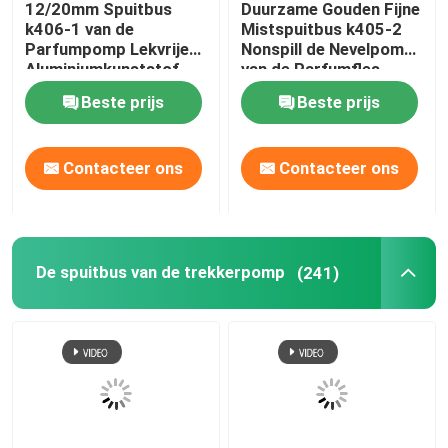
12/20mm Spuitbus
Duurzame Gouden Fijne
k406-1 van de
Mistspuitbus k405-2
Creditcardspuitbus
Parfumpomp Lekvrije
Nonspill de Nevelpomp
Aluminiumkunststof
van de Parfumfles
Beste prijs
Beste prijs
Pen Perfume Spray
Contacteer ons
Contacteer ons
Plastic GLB
Deodorantstok
De spuitbus van de trekkerpomp
(241)
Kunststof crèmepomp
Glazen fles