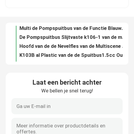
De Pompspuitbus Slijtvaste k106-1 van de mist ultra Fijne Trekker voor Schoonheidsmiddelen
Hoofd van de de Nevelfles van de Multiscene recycleerde het Plastic Trekker ultra Boete
Fabriekstocht
K103B al Plastic van de de Spuitbus1.5cc Output van de Trekkerpomp Multifunctionele Nonspill
K104 de Pompspuitbus 28mm van de Schuimtrekker 1.20cc-Output Dubbele Sluier
Kwaliteitscontrole
Dubbele van de de Trekker Hoofd, Multifunctionele Nevel van de Sluier1.5cc Nevel de Pijptrekker
ODM de Plastic Pomp van de de Pomp Nonspill Vervanging van de Zeepautomaat voor Lotionfles
Neem contact met ons op
Van de de Automaatpomp van de aluminiumlotion de Vervangings Multifunctionele Duurzaam
Bamboe 24mm van de de Pomp de Plastic Multifunctie van de Lotionautomaat Rode Kleur
Nieuws
Anti de Automaat Hoogste k203-2 Lekvrije Opnieuw te gebruiken Met de wijzers van de klok mee van de Roompomp
Laat een bericht achter
OEM Nonspill Vloeibare Lekvrije de Pompvervanging van de Zeepautomaat
We bellen je snel terug!
Gevallen
ODM de Antibovenkant Met de wijzers van de klok mee van de Lotionpomp, K203 Gerecycleerde Zeep en Lotionpomp
De opnieuw te gebruiken PE Bovenkanten van de de Automaatpomp van de Vervangingszeep, Rekupereerbare de Lotionpompen van K204 2CC
De praktische 4CC-Pomp van de Schroeflotion, Multiscene-de Pompbovenkanten van de Zeepautomaat
De Spuitbus van de parfumpomp
LDPE de Plastic Pomp van de Lotionautomaat Multifunctioneel voor Ontsmettingsmiddel
Multi van de de Lotionautomaat van de Scènezeep LDPE van de de Vervangingspomp Gerecycleerd Materiaal
De spuitbus van de trekkerpomp