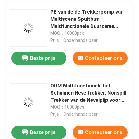
PE van de de Trekkerpomp van
Multiscene Spuitbus
Multifunctionele Duurzame
k108-1
MOQ：10000pcs
Prijs：Onderhandelbaar
Beste prijs
Contacteer ons
ODM Multifunctionele het
Schuimen Neveltrekker, Nonspill
Thuis
Trekker van de Nevelpijp voor
Fles
MOQ：10000pcs
Prijs：Onderhandelbaar
Producten
Beste prijs
Contacteer ons
Multi de Pompspuitbus van de Functie Blauwe Trekker Multifunctioneel voor Autowasserette
Over ons