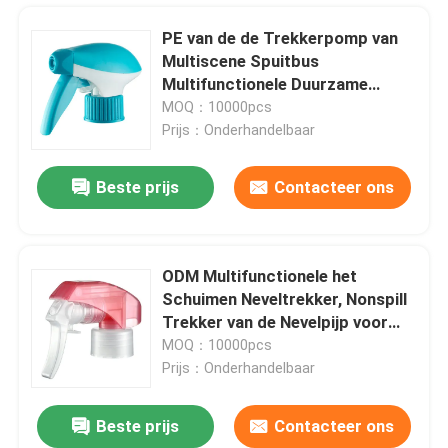
PE van de de Trekkerpomp van
Multiscene Spuitbus
Multifunctionele Duurzame
k108-1
MOQ：10000pcs
Prijs：Onderhandelbaar
Beste prijs
Contacteer ons
ODM Multifunctionele het
Schuimen Neveltrekker, Nonspill
Thuis
Trekker van de Nevelpijp voor
Fles
MOQ：10000pcs
Prijs：Onderhandelbaar
Producten
Beste prijs
Contacteer ons
Multi de Pompspuitbus van de Functie Blauwe Trekker Multifunctioneel voor Autowasserette
Over ons