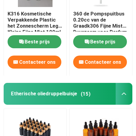
K316 Kosmetische
360 de Pompspuitbus
Verpakkende Plastic
0.20cc van de
het Zonnescherm Lege
Graadk306 Fijne Mist
Kleine Fijne Mist 100ml
Duurzaam voor Parfum
125ml van
Beste prijs
Beste prijs
Huisdierenflessen
Contacteer ons
Contacteer ons
Etherische oliedruppelbuisje
(15)