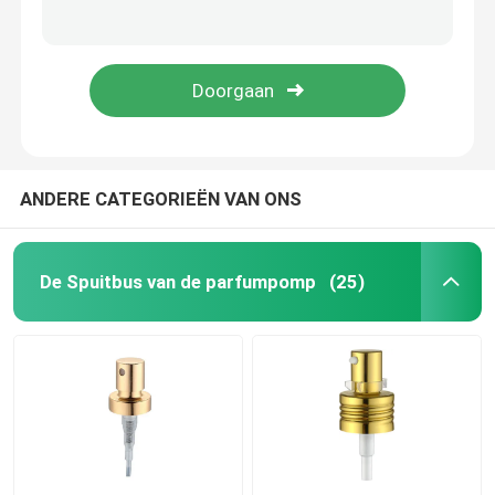
Nonspill Witte Pomp van de Lotionautomaat Lekvrij met Lange Pijp k207-3
Multiscene Duurzame Automaat Zonder lucht 50 Ml, van de de Luchtpomp van K1309 de Niet-toxische Kosmetische Flessen
De fijne Spuitbus van de Mistpomp
ISO9001 plastic Fijne de Spuitbusk302 Multifunctionele Nonspill van de Mistpomp
LDPE K304 Zwarte Fijne Mistspuitbussen Slijtvaste Multiscene
Etherische oliedruppelbuisje
De Pomp van de lotionautomaat
ANDERE CATEGORIEËN VAN ONS
Kosmetische Behandelingspompen
De Spuitbus van de parfumpomp
(25)
Schuimplasticpomp
Middel om nagellak te verwijderenpomp
pompfles zonder lucht