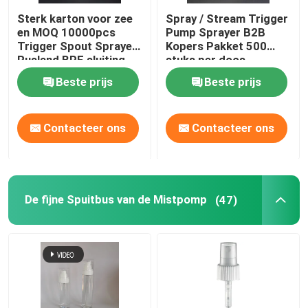
Sterk karton voor zee
Spray / Stream Trigger
en MOQ 10000pcs
Pump Sprayer B2B
Trigger Spout Sprayer
Kopers Pakket 500
Rusland BPF sluiting
stuks per doos
Beste prijs
Beste prijs
Contacteer ons
Contacteer ons
De fijne Spuitbus van de Mistpomp
(47)