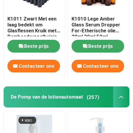
K1011 Zwart Met een
K1010 Lege Amber
laag bedekt om
Glass Serum Dropper
Glasflessen Kruik met
For-Etherische olie
Bamboedruppelbuisje
20ml 30ml 50ml
GLB
Beste prijs
Beste prijs
Contacteer ons
Contacteer ons
De Pomp van de lotionautomaat
(257)