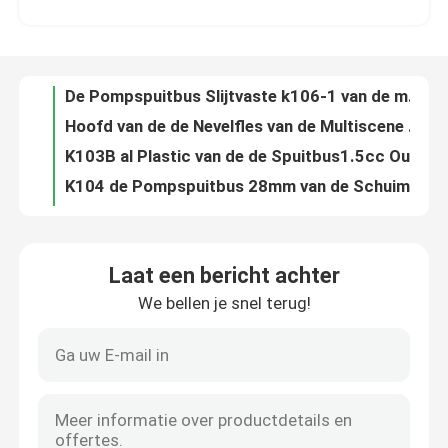
De Pompspuitbus Slijtvaste k106-1 van de mist ultra Fijne Trekker voor Schoonheidsmiddelen
Hoofd van de de Nevelfles van de Multiscene recycleerde het Plastic Trekker ultra Boete
Fabriekstocht
K103B al Plastic van de de Spuitbus1.5cc Output van de Trekkerpomp Multifunctionele Nonspill
K104 de Pompspuitbus 28mm van de Schuimtrekker 1.20cc-Output Dubbele Sluier
Kwaliteitscontrole
Dubbele van de de Trekker Hoofd, Multifunctionele Nevel van de Sluier1.5cc Nevel de Pijptrekker
ODM de Plastic Pomp van de de Pomp Nonspill Vervanging van de Zeepautomaat voor Lotionfles
Neem contact met ons op
Van de de Automaatpomp van de aluminiumlotion de Vervangings Multifunctionele Duurzaam
Bamboe 24mm van de de Pomp de Plastic Multifunctie van de Lotionautomaat Rode Kleur
Nieuws
Anti de Automaat Hoogste k203-2 Lekvrije Opnieuw te gebruiken Met de wijzers van de klok mee van de Roompomp
Laat een bericht achter
OEM Nonspill Vloeibare Lekvrije de Pompvervanging van de Zeepautomaat
We bellen je snel terug!
Gevallen
ODM de Antibovenkant Met de wijzers van de klok mee van de Lotionpomp, K203 Gerecycleerde Zeep en Lotionpomp
De opnieuw te gebruiken PE Bovenkanten van de de Automaatpomp van de Vervangingszeep, Rekupereerbare de Lotionpompen van K204 2CC
De praktische 4CC-Pomp van de Schroeflotion, Multiscene-de Pompbovenkanten van de Zeepautomaat
De Spuitbus van de parfumpomp
LDPE de Plastic Pomp van de Lotionautomaat Multifunctioneel voor Ontsmettingsmiddel
Multi van de de Lotionautomaat van de Scènezeep LDPE van de de Vervangingspomp Gerecycleerd Materiaal
De spuitbus van de trekkerpomp