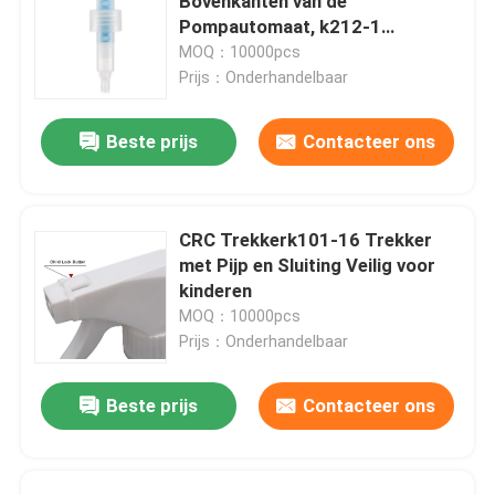
Bovenkanten van de
Pompautomaat, k212-1
Multifunctie 24mm Lotionpomp
MOQ：10000pcs
Prijs：Onderhandelbaar
Beste prijs
Contacteer ons
CRC Trekkerk101-16 Trekker
met Pijp en Sluiting Veilig voor
kinderen
MOQ：10000pcs
Prijs：Onderhandelbaar
Beste prijs
Contacteer ons