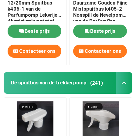
12/20mm Spuitbus
Duurzame Gouden Fijne
k406-1 van de
Mistspuitbus k405-2
Creditcardspuitbus
Parfumpomp Lekvrije
Nonspill de Nevelpomp
Aluminiumkunststof
van de Parfumfles
Beste prijs
Beste prijs
Pen Perfume Spray
Contacteer ons
Contacteer ons
Plastic GLB
Deodorantstok
De spuitbus van de trekkerpomp
(241)
Kunststof crèmepomp
Glazen fles